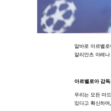
알바로
아르벨로
알리안츠
아레나
아르벨로아
감독
우리는
모든
마
있다고
확신하며