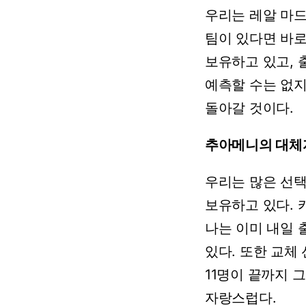
우리는
레알
마드
팀이
있다면
바
보유하고
있고,
예측할
수는
없지
돌아갈
것이다.
추아메니의 대체
우리는
많은
선택
보유하고
있다.
나는
이미
내일
있다.
또한
교체
11명이
끝까지
그
자랑스럽다.