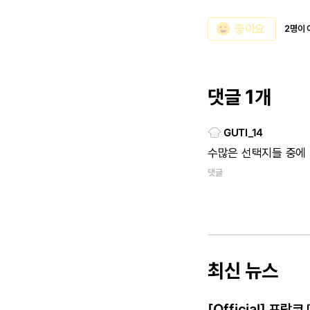
emoji_emotions
좋아요
2명이 
댓글 1개
GUTI_14
수많은
선택지들
중에
댓글
최신 뉴스
[Official] 프