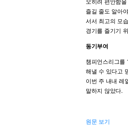
오히려
편안함을
즐길
줄도
알아
서서
최고의
모
경기를
즐기기
동기부여
챔피언스리그를
해낼
수
있다고
이번
주
내내
레
말하지
않았다.
원문 보기