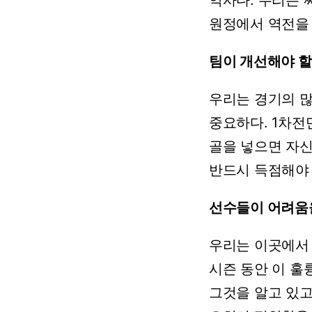
원정에서
역전을
팀이
개선해야
할
우리는
경기의
중요하다.
1차전
골을
넣으면
자
반드시
득점해야
선수들이
어려움
우리는
이곳에서
시즌
동안
이
훌
그것을
알고
있고