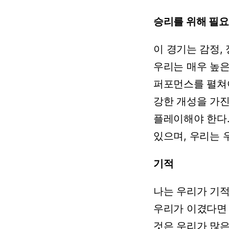
승리를
위해
필요
이
경기는
감정,
우리는
매우
높
퍼포먼스를
펼쳐
강한
개성을
가
플레이해야
한다
있으며,
우리는
기적
나는
우리가
기
우리가
이겼다면
것은
우리가
많