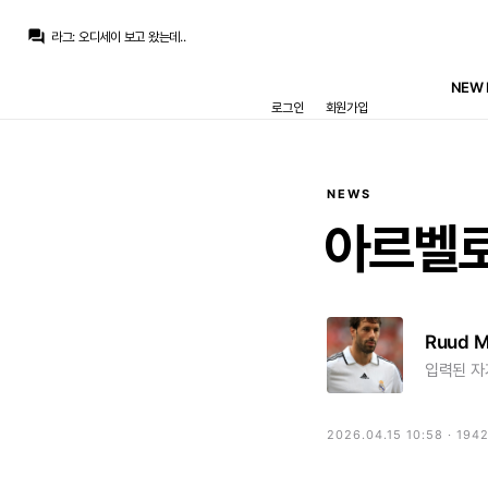
라그
:
취향상 호불호는 있을 수도 있어도 영상미는 확실하네요
question_answer
라그
:
오디세이 보고 왔는데..
TheWeeknd
:
최대한 뜯어내야지
TheWeeknd
:
장난치냐
NEW 
TheWeeknd
:
었다더니
로그인
회원가입
TheWeeknd
:
맨시티 자식들 바르까 오퍼 비웃었닫니니
Jude Bellingham
:
로드리는 바르샤로 가는 분위기네요.. 시티랑 점점 접근중이라네
Inaki
:
로드리가 핵심인데
아자차타
:
걔는 바르샤가도 작년에 카라레스샀으니 어쩔수없지하고 체념한 사람이 절반은 됐을테니
La Decimoquinta
:
요비치랑 같이 언급될 그런 케이스는 아니라는거죠. 요비치는 축구만 못한게 아니라 멘탈, 사생활도 문제였어요
NEWS
라그
:
취향상 호불호는 있을 수도 있어도 영상미는 확실하네요
아르벨로
Ruud 
입력된 자
2026.04.15 10:58 · 194