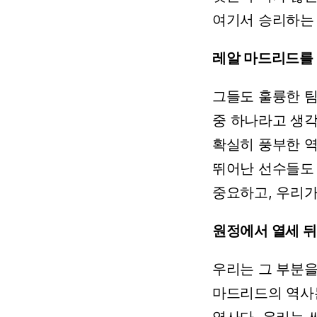
여기서
승리하는
레알
마드리드를
그들도
훌륭한
팀
중
하나라고
생각
확실히
풍부한
뛰어난
선수들도
중요하고,
우리
원정에서
열세
뒤
우리는
그
부분
마드리드의
역사
역사다.
우리는