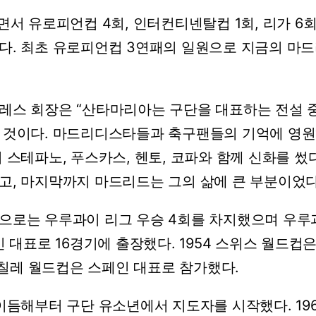
면서
유로피언컵
4회,
인터컨티넨탈컵
1회,
리가
6회
다.
최초
유로피언컵
3연패의
일원으로
지금의
마드
레스
회장은
“산타마리아는
구단을
대표하는
전설
것이다.
마드리디스타들과
축구팬들의
기억에
영원
디
스테파노,
푸스카스,
헨토,
코파와
함께
신화를
썼다
고,
마지막까지
마드리드는
그의
삶에
큰
부분이었다
으로는
우루과이
리그
우승
4회를
차지했으며
우루
인
대표로
16경기에
출장했다.
1954
스위스
월드컵
칠레
월드컵은
스페인
대표로
참가했다.
이듬해부터
구단
유소년에서
지도자를
시작했다.
19