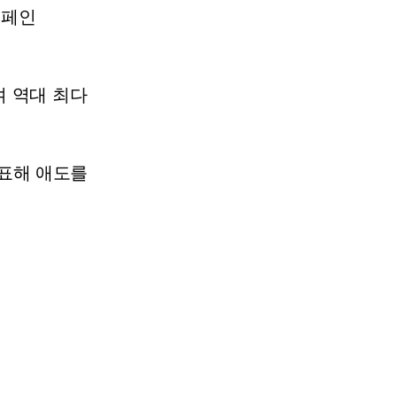
스페인
며
역대
최다
표해
애도를