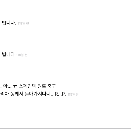
을
빕니다.
119일 전
을
빕니다
118일 전
.
아...
ㅠ
스페인의
원로
축구
마리아
옹께서
돌아가시다니..
R.I.P.
115일 전