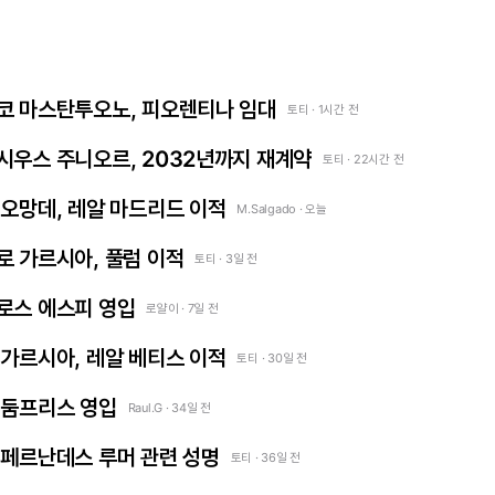
 프랑코 마스탄투오노, 피오렌티나 임대
토티 · 1시간 전
 비니시우스 주니오르, 2032년까지 재계약
토티 · 22시간 전
얀 디오망데, 레알 마드리드 이적
M.Salgado · 오늘
곤살로 가르시아, 풀럼 이적
토티 · 3일 전
카를로스 에스피 영입
로얄이 · 7일 전
프란 가르시아, 레알 베티스 이적
토티 · 30일 전
덴젤 둠프리스 영입
Raul.G · 34일 전
 엔소 페르난데스 루머 관련 성명
토티 · 36일 전