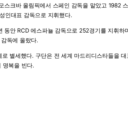
모스크바
올림픽에서
스페인
감독을
맡았고
1982
성인대표
감독으로
지휘했다.
년
동안
RCD
에스파뇰
감독으로
252경기를
지휘하
감독에
올랐다.
세로
별세했다.
구단은
전
세계
마드리디스타들을
대
의
명복을
빈다.