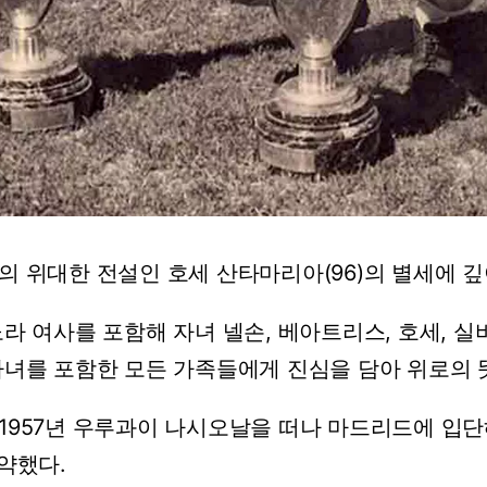
의
위대한
전설인
호세
산타마리아(96)의
별세에
깊
노라
여사를
포함해
자녀
넬손,
베아트리스,
호세,
실
자녀를
포함한
모든
가족들에게
진심을
담아
위로의
1957년
우루과이
나시오날을
떠나
마드리드에
입단
약했다.