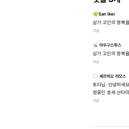
San Iker
삼가
고인의
명복
댓글
아우구스투스
삼가
고인의
명복
댓글
세르히오 라모스
토티님.
안녕하세요
영웅인
호세
산타
댓글