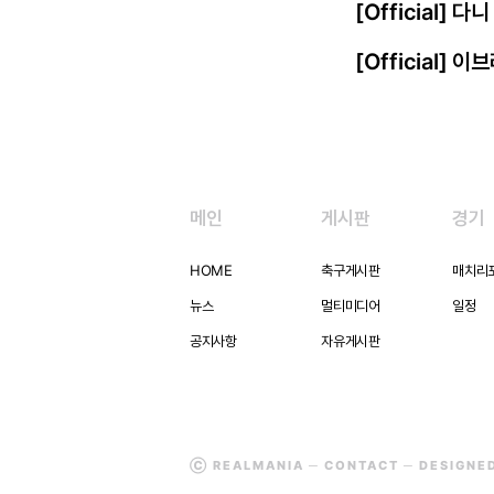
[Official] 
[Official]
메인
게시판
경기
HOME
축구게시판
매치리
뉴스
멀티미디어
일정
공지사항
자유게시판
Ⓒ REALMANIA ─
CONTACT
─ DESIGNE