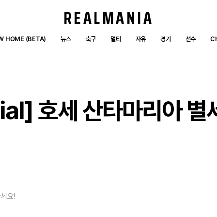
REALMANIA
W HOME (BETA)
뉴스
축구
멀티
자유
경기
선수
C
ial]
호세
산타마리아
별
세요!