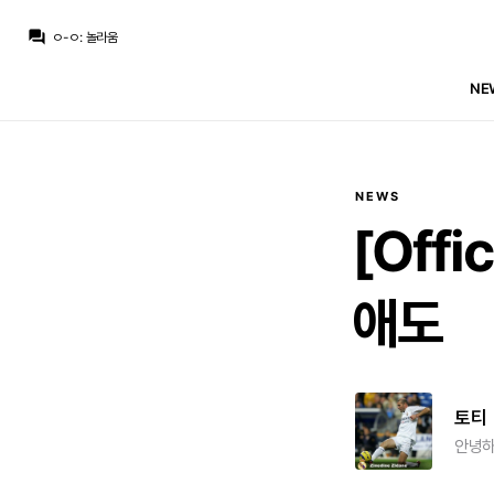
닥터 둠
:
아란차) 미드 영입 안하고 어쩌고 저쩌고
question_answer
ㅇ-ㅇ
:
놀라움
ㅇ-ㅇ
:
ㅋㅋㅋㅋㅋㅋㅋㅋㅋㅋㅋ
닥터 둠
:
꺼무위키 찾아봤는데 왜 찐이에요;;
NE
ㅇ-ㅇ
:
듄의 폴이 아가멤논의 후손이라니
Pio
:
??? : 야 봐줘 우리 돈 없어
Pio
:
첫비드 45m ㅋㅋ
닥터 둠
:
메디컬 통과를 못하겠죠
La Decimoquinta
:
본인이 나갈려고 안하는것도 문제지만
La Decimoquinta
:
근데 임대갈수 있나요? 어딜가든 바로 쓸수 없어서 데려갈 팀이 없을거 같은데
NEWS
닥터 둠
:
아란차) 미드 영입 안하고 어쩌고 저쩌고
[Offic
애도
토티
안녕하