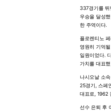
337경기를
뛰
우승을
달성했
한
주역이다.
플로렌티노
페
영원히
기억될
일원이었다.
가치를
대표했
나시오날
소속
25경기,
스페
대표로,
1962
선수
은퇴
후