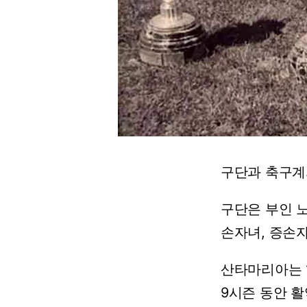
구단과
축구계
구단은
부인
손자녀,
증손
산타마리아는
9시즌
동안
활