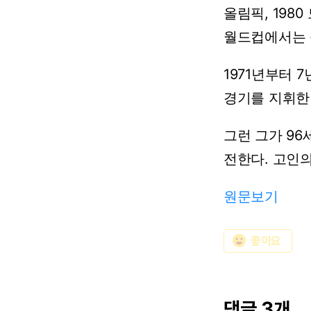
올림픽,
1980
월드컵에서는
1971년부터
7
경기를
지휘한
그런
그가
96
전한다.
고인
원문보기
emoji_emotions
좋아요
댓글 3개