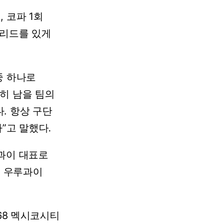
,
코파
1회
리드를
있게
중
하나로
히
남을
팀의
.
항상
구단
”고
말했다.
과이
대표로
은
우루과이
68
멕시코시티