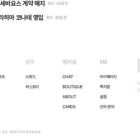
다니 세바요스 계약 해지
토티 · 43일 전
 이브라히마 코나테 영입
토티 · 52일 전
선수
멤버쉽
ME
포트
스쿼드
CHAT
마이페이지
히스토리
BOUTIQUE
쪽지함
S
ABOUT
설정
CARDS
건의·문의
D BY MATDONGSAN