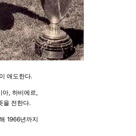
이
애도한다.
비아,
하비에르,
뜻을
전한다.
해
1966년까지