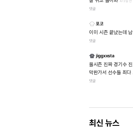
잘
쉬고
돌아와
473일 전
댓글
포코
이미
시즌
끝났는데
남
댓글
jiggxxsta
올시즌
진짜
경기수
진
막판가서
선수들
죄다
댓글
최신 뉴스