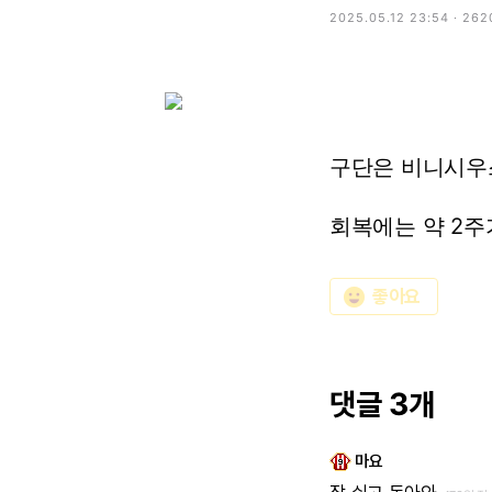
2025.05.12 23:54 · 26
구단은
비니시우
회복에는
약
2주
emoji_emotions
좋아요
댓글 3개
마요