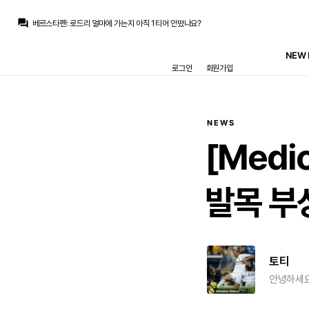
닥터 둠
:
영국쪽에서 80밀은 받겠다고 보도 나왔는데, 레바 둘 다 그거 맞춘다는 보도는 없어요
question_answer
베르스타펜
:
로드리 얼마에 가는지 아직 1티어 안떴나요?
닥터 둠
:
THR) D23에서 엑스맨 캐스팅 발표 예상
닥터 둠
:
브뉴데 각본가인 크리스 맥카나&에릭 소머스가 둠스데이와 시크릿 워즈도 담당하고 있다는 후문
NEW 
La Decimoquinta
:
압박없는 위치로 숨어버린다, 편한 위치에서만 플레이한다, 의미없는 매크로 패스만 한다 등등...
로그인
회원가입
La Decimoquinta
:
공신력은 별로 없는거같은데 로카텔리 링크가 잠깐 있었는데 얘가 아이러니하게도 유베팬들로부터 욕먹는 레파토리가 추멘이랑 비슷합니다
San Iker
:
최선은 당연히 로드리 그냥 데려오는 거겠지만요.
San Iker
:
이번시즌 버릴 거 아니면 로드리 놓치더라도 유벤투스의 로카텔리나 팰리스의 워튼 같은 선수라도 좀 데려오는 게 맞다고 생각하는데 페레스가 말을 쳐들을 거 같지가 않군요..
닥터 둠
:
m.fmkorea.com/best/10162046506
La Decimoquinta
:
라센시오가 다치지만 않았어도 저기로 보내면 딱이었을거 같은데
NEWS
닥터 둠
:
영국쪽에서 80밀은 받겠다고 보도 나왔는데, 레바 둘 다 그거 맞춘다는 보도는 없어요
[Medic
발목
부
토티
안녕하세요