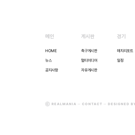
메인
게시판
경기
HOME
축구게시판
매치리포트
뉴스
멀티미디어
일정
공지사항
자유게시판
Ⓒ REALMANIA ─
CONTACT
─ DESIGNED 