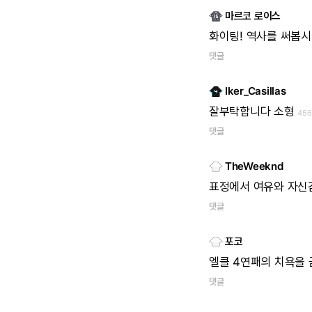
마르코 로이스
화이팅!
역사를
써봅시
댓글
Iker_Casillas
잘부탁합니다
소형
45
댓글
TheWeeknd
표정에서
여유와
자신
댓글
포코
엘클
4연패의
치욕을
댓글