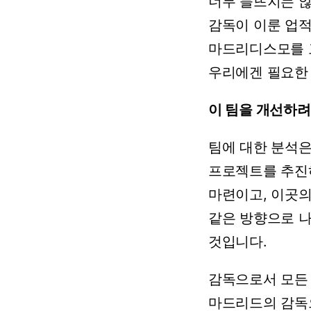
너무
들뜨지는
감독이
이룬
업
마드리디스모를
우리에겐
필요한
이
팀을
개선하려
팀에
대한
분석
프로젝트를
추진
마련이고,
이곳
같은
방향으로
것입니다.
감독으로서
모든
마드리드의
감독