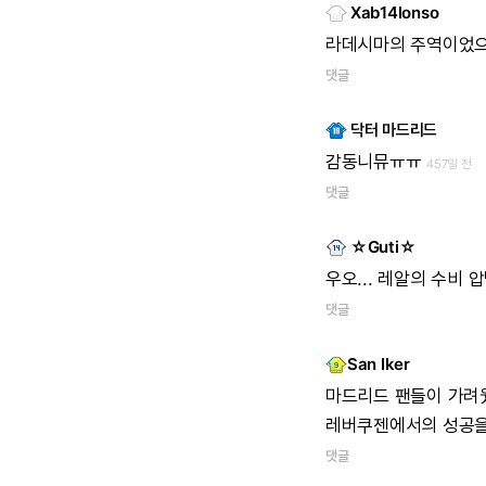
Xab14lonso
라데시마의
주역이었
댓글
닥터 마드리드
감동니뮤ㅠㅠ
457일 전
댓글
☆Guti☆
우오...
레알의
수비
압
댓글
San Iker
마드리드
팬들이
가려
레버쿠젠에서의
성공
댓글