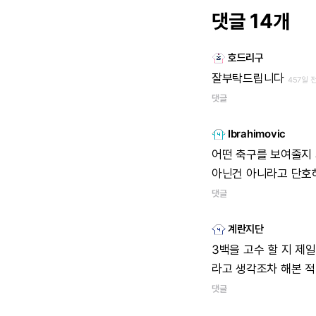
댓글 14개
호드리구
잘부탁드립니다
457일 
댓글
Ibrahimovic
어떤
축구를
보여줄지
아닌건
아니라고
단호
댓글
계란지단
3백을
고수
할
지
제일
라고
생각조차
해본
적
댓글