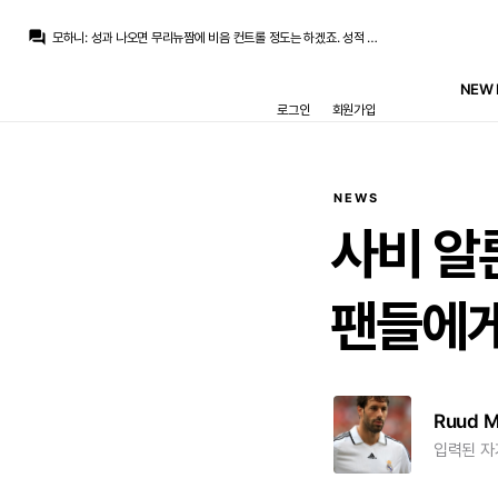
모하니
:
무리뉴가 퇴물소리 들어도 알론소 아르비랑은 짬이 달라서
question_answer
모하니
:
성과 나오면 무리뉴짬에 비음 컨트롤 정도는 하겠죠. 성적 안나오는순간 그냥 폭탄인거지
모하니
:
그런 걱정도 확실히 있겠네요. 근데 무리뉴 선임한 이상 성적 안나오면 언론이고 라커룸이고 다 폭파되는거 항상 그랬어서 결국 성적이 젤 중요할꺼같아요.
라그
:
수비수 빼고 공격수 넣거나 공격수 빼고 수비수 넣기도 많이 하고
NEW 
라그
:
무리뉴는 능동적으로 원래 잘해도 그날 부진하거나 막히면 과감하게 빼는 스타일인데
로그인
회원가입
라그
:
그러니까 트러블이 걱정된다는 소리...
모하니
:
무리뉴 공격진 교체는 자주하지 않나여? 카예혼 아데바요르도 잘써먹었는데
떼오
:
로드리 데려와 이제
모하니
:
무리뉴는 매력이 뭐길래 페레즈가 해달라는거 다해주는지 1기때도 누리사힌 알틴톱 카를발료 알비욜은 순수 무리뉴픽이였는데 다사주고
라그
:
디오망데나 로드리가 제일 만만하겠지만서도....
NEWS
모하니
:
무리뉴가 퇴물소리 들어도 알론소 아르비랑은 짬이 달라서
사비
알
팬들에
Ruud 
입력된 자