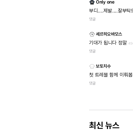
Only one
부디....제발....잘부
댓글
세르히오바모스
기대가
됩니다
정말
45
댓글
보토치수
첫
트레블
함께
이뤄봅
댓글
최신 뉴스