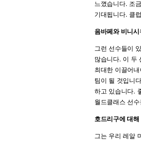
느꼈습니다.
조
기대됩니다.
클
음바페와
비니시
그런
선수들이
많습니다.
이
두
최대한
이끌어내
팀이
될
것입니다
하고
있습니다.
월드클래스
선수
호드리구에 대해
그는
우리
레알