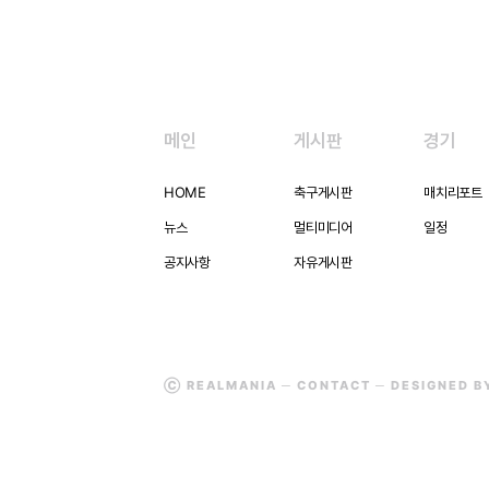
메인
게시판
경기
HOME
축구게시판
매치리포트
뉴스
멀티미디어
일정
공지사항
자유게시판
Ⓒ REALMANIA ─
CONTACT
─ DESIGNED 