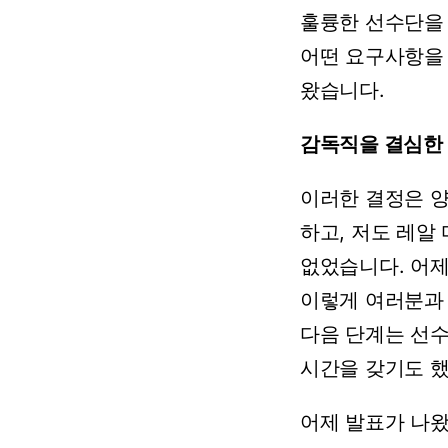
훌륭한
선수단을
어떤
요구사항을
왔습니다.
감독직을
결심한
이러한
결정은
하고,
저도
레알
없었습니다.
어
이렇게
여러분과
다음
단계는
선
시간을
갖기도
했
어제
발표가
나