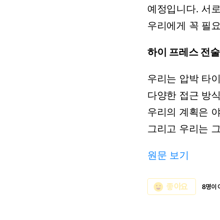
예정입니다.
서
우리에게
꼭
필
하이
프레스
전술
우리는
압박
타
다양한
접근
방
우리의
계획은
그리고
우리는
원문 보기
emoji_emotions
좋아요
8명이 