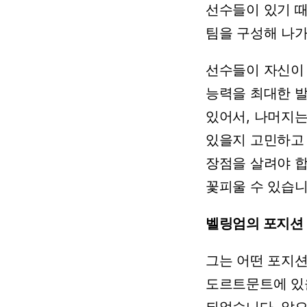
선수들이
있기
때
팀을
구성해
나
선수들이
자신이
능력을
최대한
있어서,
나머지
있을지
고민하고
장점을
살려야
합
꽃피울
수
있습니
벨링엄의 포지션
그는
어떤
포지
도르트문트에
있