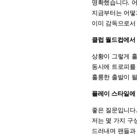
명확했습니다.
지금부터는
어떻
이미
감독으로서
클럽
월드컵에서
상황이
그렇게
동시에
트로피를
훌륭한
출발이
플레이
스타일에
좋은
질문입니다
저는
몇
가지
구
드러내며
팬들과