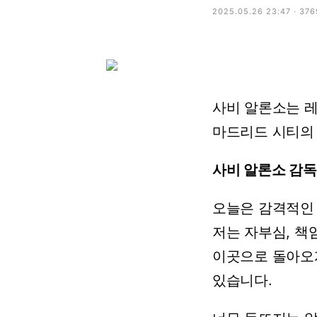
2025.05.26 23:47 · 37
사비
알론소는
마드리드
시티의
사비
알론소
감독
오늘은
감격적인
저는
자부심,
책
이곳으로
돌아오
있습니다.