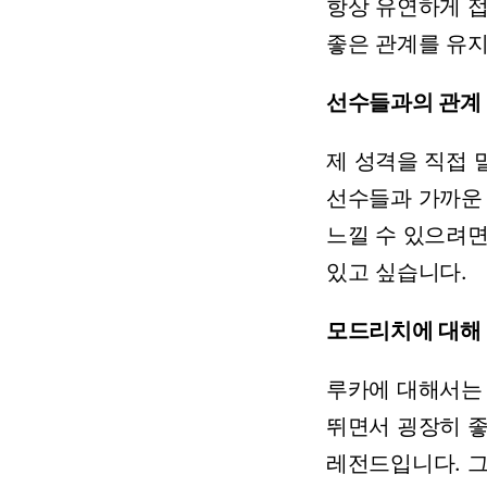
항상
유연하게
좋은
관계를
유
선수들과의 관계
제
성격을
직접
선수들과
가까운
느낄
수
있으려
있고
싶습니다.
모드리치에 대해
루카에
대해서는
뛰면서
굉장히
레전드입니다.