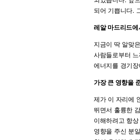
되었습니다.
앞
되어
기쁩니다.
레알
마드리드에
지금이
딱
알맞
사람들로부터
느
에너지를
경기장
가장
큰
영향을
제가
이
자리에
뛰면서
훌륭한
이해하려고
항상
영향을
주신
분