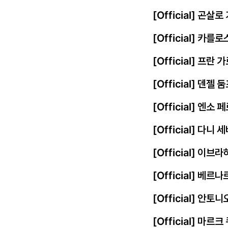
[Official] 곤살
[Official] 카를
[Official] 프
[Official] 덴젤
[Official] 엔
[Official] 다니
[Official] 이
[Official] 베르
[Official] 안토
[Official] 마르