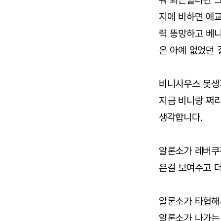
뭐 퇴근할라면 
지에 비하면 애
력 똥망하고 베
은 아예 없었던
비니시우스 못생
지금 비니랑 쩌
생각합니다.
알론소가 레버쿠
은걸 보여주고 더
알론소가 타협해
알론소가 나가는