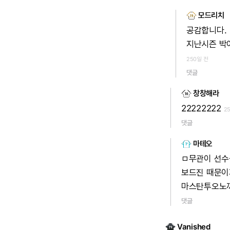
모드리치
공감합니다.
지난시즌
박
250일 전
댓글
창창해라
22222222
2
댓글
마테오
ㅁ무관이
선수
보드진
때문이
마스탄투오노
댓글
Vanished