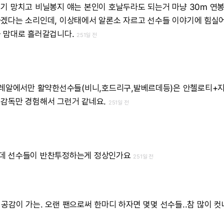
위기
망치고
비닐봉지
얘는
본인이
호날두라도
되는거
마냥
30m
연
하겠다는
소리인데,
이상태에서
알론소
자르고
선수들
이야기에
힘실
들
맘대로
흘러갈겁니다.
251일 전
레알에서만
활약한선수들(비니,호드리구,발베르데등)은
안첼로티+
감독만
경험해서
그런거
같네요.
251일 전
데
선수들이
반찬투정하는게
정상인가요
251일 전
공감이
가는.
오랜
팬으로써
한마디
하자면
몇몇
선수들..참
많이
컷