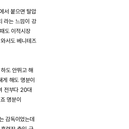
클에서 붙으면 탈압
 라는 느낌이 강
날때도 이적시장
 와서도 베니테즈
 하도 안뛰고 해
쌔게 해도 명분이
며 전부다 20대
없죠 명분이
하는 감독이었는데