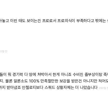
아놓고
이런
태도
보이는건
프로로서
프로의식이
부족하다고
밖에는
50일 전
들이
뭐
경기력
다
땅에
쳐박아서
한게
아니죠
수비진
줄부상이랑
죽
지.
물론
알론소도
100%
만족할만한
보강을
받은건
아니지만
적어
까지
받아냈죠
안첼로티보다
스쿼드
상황자체는
더
나았습니다
250일 