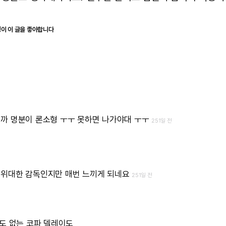
명이 이 글을 좋아합니다
니까
명분이
론소형
ㅜㅜ
못하면
나가야대
ㅜㅜ
251일 전
위대한
감독인지만
매번
느끼게
되네요
251일 전
도
없는
코파
델레이도