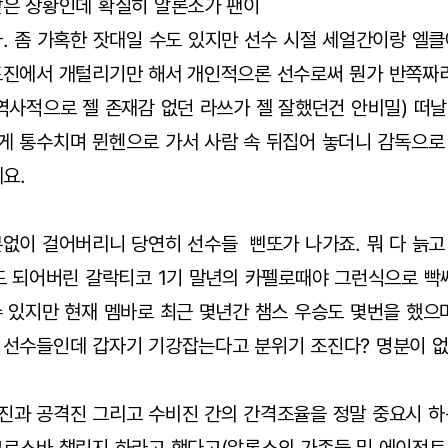
같은 상황인데 확실히 알론소가 팬이
. 좀 가혹한 잣대일 수도 있지만 선수 시절 세얼간이랑 엘
드진에서 개털리기만 해서 개인적으론 선수로써 뭔가 반쪽짜리
역사적으로 젤 존재감 없던 라쓰가 젤 잘했던건 안비밀) 떠
게 통수치며 뮌헨으로 가서 사람 속 뒤집어 놓더니 감독으로
네요.
없이 걸어버리니 당연히 선수들 삔또가 나가죠. 뭐 다 늙고
드 되어버린 갈락티코 1기 말년의 카펠로때야 그런식으로 빡
 있지만 현재 멤바로 최근 몇년간 챔스 우승도 몇번을 했으
 선수들인데 갑자기 기강잡는다고 분위기 조진다? 명분이 
진과 공격진 그리고 수비진 간의 간격조율을 정말 중요시 