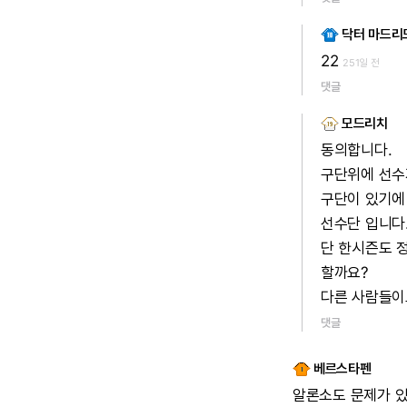
닥터 마드리
22
251일 전
댓글
모드리치
동의합니다.
구단위에
선수
구단이
있기에
선수단
입니다
단
한시즌도
할까요?
다른
사람들이
댓글
베르스타펜
알론소도
문제가