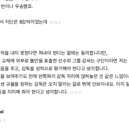
번이나
우승했죠.
서
지단은
8강딱이었는데
250일 전
성적을
내지
못한다면
쳐내야
한다는
말에는
동의합니다만,
과
교체에
외부로
불만을
표출한
선수와
그를
감싸는
구단이라면
저는
믿음을
주고,
감독을
성적으로
평가해야
한다고
생각합니다.
력을
보여주기도
전에
반쪽짜리
감독
자리에
앉혀놓은
것
같은
느낌이
빡센
규율을
원하는
감독은
오지
말라는
걸로
밖에
안보이네요.
이미
독을
지지해
줘야
한다고
생각합니다.
251일 전
nd
일 전