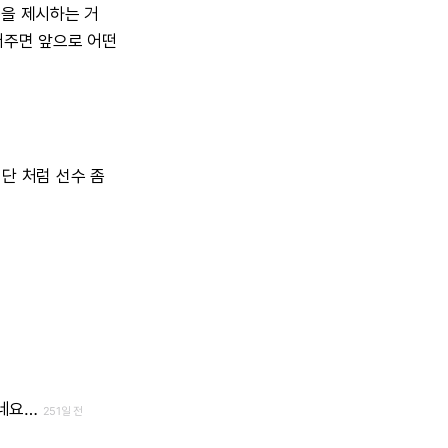
봉을
제시하는
거
어주면
앞으로
어떤
지단
처럼
선수
좀
네요…
251일 전