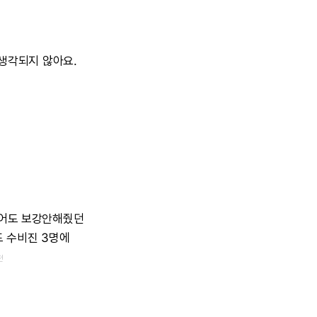
생각되지
않아요.
어도
보강안해줬던
도
수비진
3명에
전