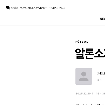
닥터 둠
:
???: 봐봐, 내가 저래서 로드리 안 산거라니까
question_answer
닥터 둠
:
m.fmkorea.com/best/10184233243
TheWeeknd
:
걍 남겠는데 로드리는
TheWeeknd
:
바르카가 저걸 지를까??
NE
마르코 로이스
:
ㅈㅈ요
마르코 로이스
:
[데이비드 온스테인] 로드리 요구 이적료 80m
TheWeeknd
:
로드리가 레알로 오고 부아디가 망하면 딱인데
TheWeeknd
:
맨시티를 싫어하는 사람 입장에서 부아디는 좀 망하길 바람
TheWeeknd
:
부아디는 잘모르겠네요 얼마나 클지
TheWeeknd
:
친구 같은
FÚTBOL
닥터 둠
:
???: 봐봐, 내가 저래서 로드리 안 산거라니까
알론소
마테
ㅎㅇ
2025.12.10 11:46 · 