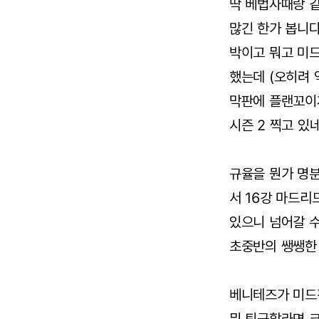
딱 베법사때랑 
많긴 한가 봅니다
박이고 뭐고 미
했는데 (오히려 
막판에 플랜꼬이
시즌 2 찍고 있
규율을 뭔가 명분
서 16강 마드리
있으니 넘어갈 수
초중반의 쌩쌩한
베니테즈가 미드