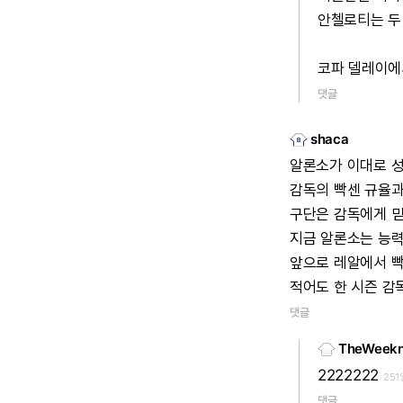
안첼로티는
두
코파
델레이에
댓글
shaca
알론소가
이대로
감독의
빡센
규율
구단은
감독에게
지금
알론소는
능
앞으로
레알에서
적어도
한
시즌
감
댓글
TheWeek
2222222
251
댓글