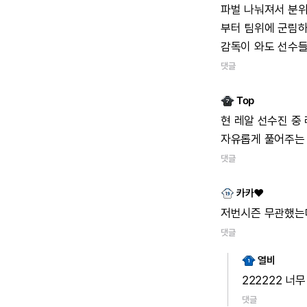
파벌
나눠져서
분
부터
팀위에
군림
감독이
와도
선수
댓글
Top
현
레알
선수진
중
자유롭게
풀어주는
댓글
카카♥
저번시즌
무관했는
댓글
열비
222222
너무
댓글