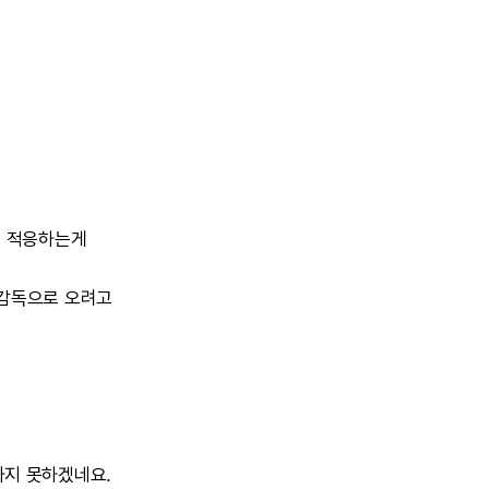
에
적응하는게
감독으로
오려고
하지
못하겠네요.