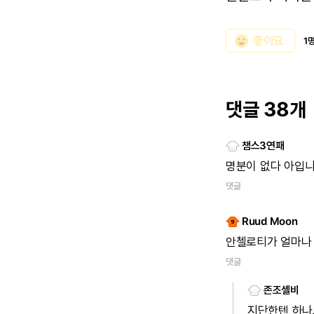
emoji_emotions
좋아요
1
댓글 38개
챔스3연패
명분이
없다
아입
댓글
Ruud Moon
안첼로티가
얼마나
댓글
존조셸비
지단한텐
하나