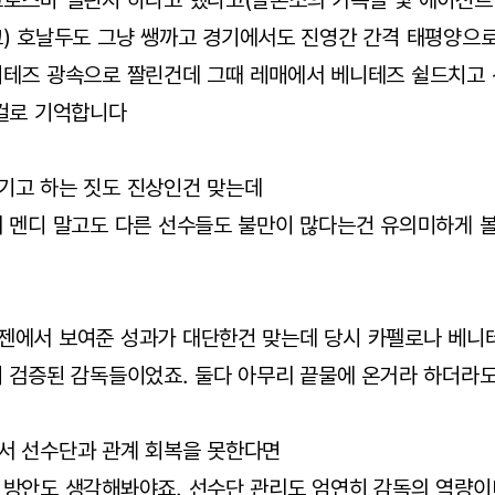
크로스바 챌린지 하라고 했다고(알론소의 가족들 및 에이전트
교) 호날두도 그냥 쌩까고 경기에서도 진영간 간격 태평양으
니테즈 광속으로 짤린건데 그때 레매에서 베니테즈 쉴드치고 
 걸로 기억합니다
기고 하는 짓도 진상인건 맞는데
리 멘디 말고도 다른 선수들도 불만이 많다는건 유의미하게 
젠에서 보여준 성과가 대단한건 맞는데 당시 카펠로나 베니테
 검증된 감독들이었죠. 둘다 아무리 끝물에 온거라 하더라도
서 선수단과 관계 회복을 못한다면
 방안도 생각해봐야죠. 선수단 관리도 엄연히 감독의 역량