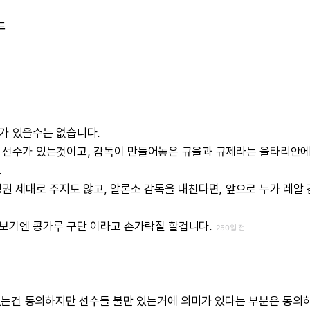
드
가
있을수는
없습니다.
선수가
있는것이고,
감독이
만들어놓은
규율과
규제라는
울타리안
.
정권
제대로
주지도
않고,
알론소
감독을
내친다면,
앞으로
누가
레알
보기엔
콩가루
구단
이라고
손가락질
할겁니다.
250일 전
있는건
동의하지만
선수들
불만
있는거에
의미가
있다는
부분은
동의