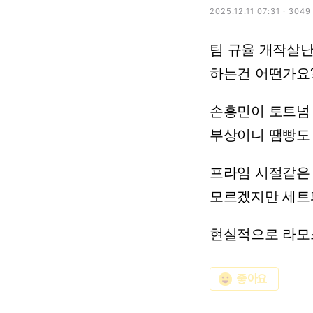
2025.12.11 07:31 · 304
팀
규율
개작살
하는건
어떤가요
손흥민이
토트넘
부상이니
땜빵도
프라임
시절같은
모르겠지만
세트
현실적으로
라모
emoji_emotions
좋아요