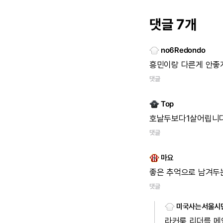
댓글 7개
no6Redondo
흥민이랑
다른게
안좋
댓글
Top
호날두보다1살어립니다
댓글
마요
좋은
추억으로
남겨두
댓글
미국사는서울시
라커룸
리더를
메