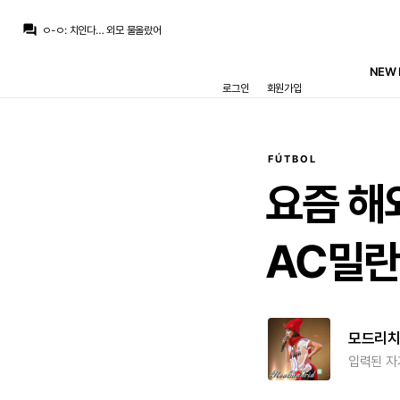
챔스3연패
:
와 ㄷㄷ 마지막 컷백 내주는거까지
question_answer
ㅇ-ㅇ
:
치인다… 외모 물올랐어
ㅇ-ㅇ
:
m.fmkorea.com/index.php?mid=football_world&category=233499071&document_srl=10190273886
뉴스봇
:
The Athletic) 축구 최악의 이적 논란 톱10
NEW 
닥터 둠
:
농담 중에 놀란이 어벤져스 찍으면 마크 러팔로가 몸무게 200킬로 넘을때까지 영화 안 찍을거라고...
로그인
회원가입
닥터 둠
:
m.fmkorea.com/best/10189536467
떼오
:
풀컨디션이면 기대되긴함
떼오
:
무리뉴 얘기로는 베실바 신체상태 낮은 상태로 출전한거라던데
떼오
:
갈릴 수 밖에 없는듯..
닥터 둠
:
기자: 브뉴데 쿠키 영상에 대해서 알고 있는 것 있습니까? / 가필드: 몰루?
FÚTBOL
챔스3연패
:
와 ㄷㄷ 마지막 컷백 내주는거까지
요즘
해
AC밀
모드리
입력된 자