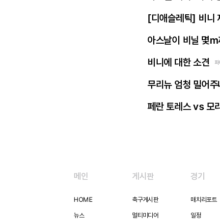
[디애슬레틱] 비니
아스날이 비닐 몇m
비니에 대한 소견
파
무리뉴 엄청 밀어주
페란 토레스 vs 모
메인
게시판
경기
HOME
축구게시판
매치리포트
뉴스
멀티미디어
일정