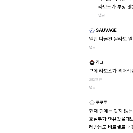
라모스가
부상
많
댓글
SAUVAGE
일단
다른건
몰라도
알
댓글
라그
근데
라모스가
리더십
252일 전
댓글
쿠쿠루
현재
팀에는
맞지
않는
호날두가
맨유갔을때
레반돕도
바르셀로나