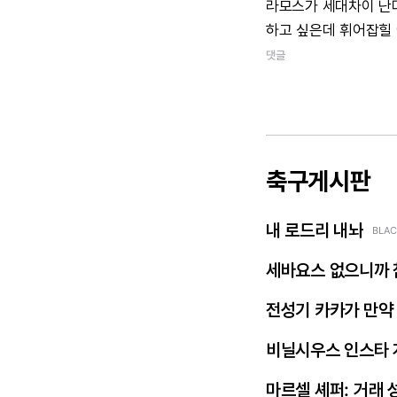
라모스가
세대차이
난
하고
싶은데
휘어잡힐
댓글
축구게시판
내 로드리 내놔
BLAC
세바요스 없으니까 
전성기 카카가 만약
비닐시우스 인스타 
마르셀 셰퍼: 거래 