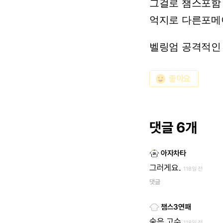
그걸로
챔스포함
억지로
다른포메
벨링엄
공격적인
emoji_emotions
좋아요
댓글 6개
아자차타
그러게요.
118일 전
댓글
챔스3연패
숨은
고수
118일 전