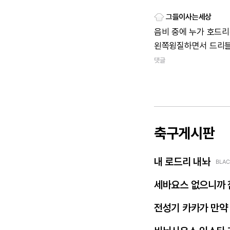
그들이사는세상
음비
중에
누가
호드리
왼쪽윙질하면서
드리
댓글
축구게시판
내 로드리 내놔
BLAC
세바요스 없으니까 
전성기 카카가 만약