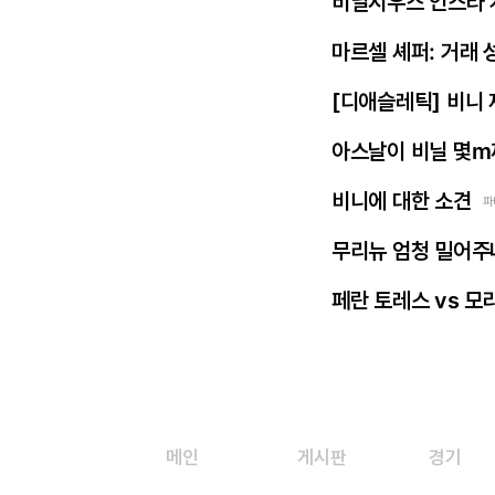
비닐시우스 인스타 
마르셀 셰퍼: 거래 
[디애슬레틱] 비니
아스날이 비닐 몇m
비니에 대한 소견
파
무리뉴 엄청 밀어주
페란 토레스 vs 모
메인
게시판
경기