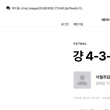
닥터 둠
:
얼굴 위쪽만 가리면 70대 할아버지 같...
question_answer
닥터 둠
:
/chat_images/20260808_173540_6a76ea5c10a77.jpg
뉴스봇
:
MARCA) 베르나르두 실바, 레알 데뷔전
뉴스봇
:
COPE) 로드리 바르사행, 플리크 승리 확정
NEW 
닥터 둠
:
출전 50경기 47경기인데 5-4-1 2경기, 4-2-3-1 2경기, 나머지 전부 3-4-3
로그인
회원가입
닥터 둠
:
다만 주로 뛴 포메가 3-4-3이라 우리랑 안 맞을 수도 있긴 해요
닥터 둠
:
알레시는 지난 시즌 렙쿠 출전 시간 1위라 그런 애들에 비하면 선녀일걸요
흰둥이
:
ㅋㅋ 지로나 돌풍 멤버들 다 이적하고 보니 걍 시스템빨이었던거 인정 ㅇㅇ 근데 알레시 가르시아는 리그 적응은 이미 된 선수라 그나마 낫지 않을까 싶은데
La Decimoquinta
:
미겔도 나폴리에서 실패...사비뉴도 맨시티에서 실패...
La Decimoquinta
:
지로나 돌풍의 주역들 대부분 망한거 같던데...도우비크도 망했고
FÚTBOL
닥터 둠
:
얼굴 위쪽만 가리면 70대 할아버지 같...
걍
4-3
사필귀
입력된 자
2026.04.17 10:05 · 290