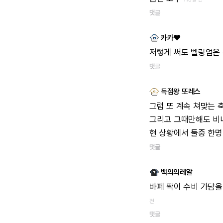
댓글
카카♥
저렇게
써도
벨링엄은
댓글
득점왕 또레스
그럼
또
계속
쳐맞는
그리고
그때만해도
비
현
상황에서
둘중
한명
댓글
백의의레알
바페
짝이
수비
가담을
전
댓글