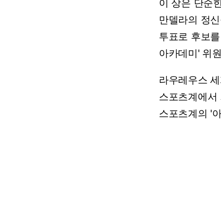
이
상은
단순
만델라의
정신
투표로
후보를
아카데미'
위
라우레우스
세
스포츠계에서
스포츠계의
'