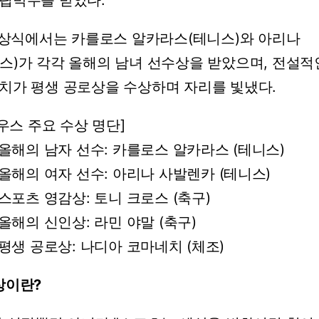
립박수를
받았다.
상식에서는
카를로스
알카라스(테니스)와
아리나
스)가
각각
올해의
남녀
선수상을
받았으며,
전설적
치가
평생
공로상을
수상하며
자리를
빛냈다.
우스
주요
수상
명단]
올해의
남자
선수:
카를로스
알카라스
(테니스)
올해의
여자
선수:
아리나
사발렌카
(테니스)
스포츠
영감상:
토니
크로스
(축구)
올해의
신인상:
라민
야말
(축구)
평생
공로상:
나디아
코마네치
(체조)
상이란?