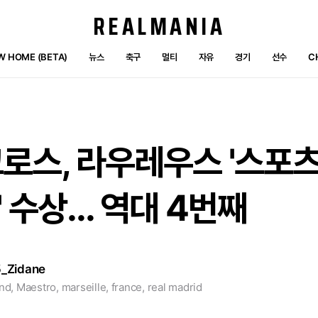
REALMANIA
W HOME (BETA)
뉴스
축구
멀티
자유
경기
선수
C
로스,
라우레우스
'스포
'
수상...
역대
4번째
5_Zidane
d, Maestro, marseille, france, real madrid