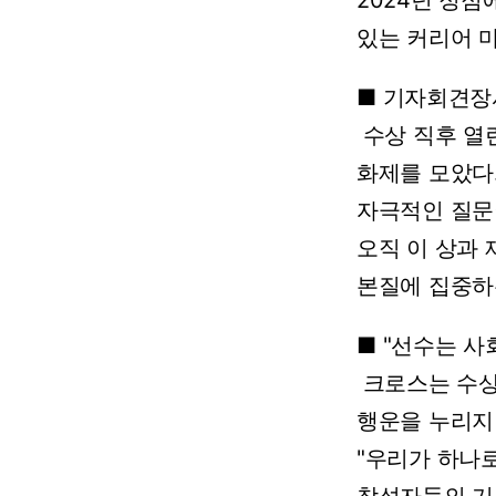
2024년
정점
있는
커리어
■
기자회견장
수상
직후
열
화제를
모았다
자극적인
질문
오직
이
상과
본질에
집중하
■
"선수는
사
크로스는
수
행운을
누리지
"우리가
하나