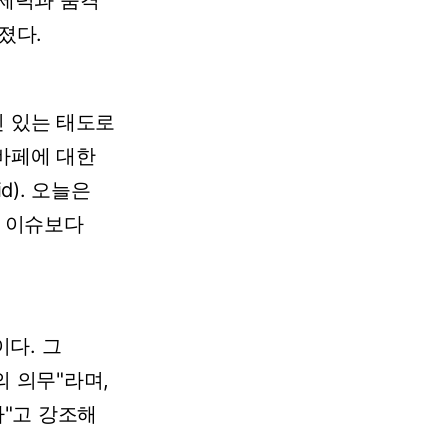
제력과
품격
졌다.
신
있는
태도로
바페에
대한
d).
오늘은
이슈보다
이다.
그
의
의무"라며,
"고
강조해