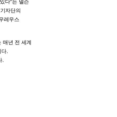
있다"는
넬슨
기자단의
라우레우스
는
매년
전
세계
다.
.