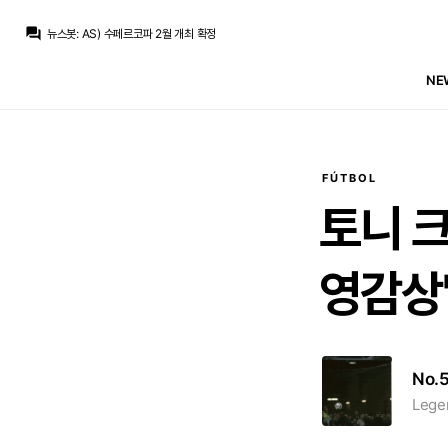
흰둥이
:
오 2월이면 리그 일정이랑 겹치겠네 ㅋㅋ 어차피 우리는 또 결승가서 우승할 듯
question_answer
뉴스봇
:
AS) 수페르코파 2월 개최 확정
뉴스봇
:
MARCA) 레알, 부다페스트서 페렌츠바로시전
뉴스봇
:
COPE) 디오망데, 레알 첫 훈련 완료
NE
뉴스봇
:
공홈) 레알 마드리드, 부다페스트 도착
뉴스봇
:
COPE) 레알, 로드리 거절 후 영입 포기
뉴스봇
:
SER) 바르사, 로드리 영입 첫 제안 거절
뉴스봇
:
공홈) 레알, 페렌츠바로시전 명단 발표
뉴스봇
:
COPE) 로드리, 바르사행에 레알 비판
베르스타펜
:
맨시티는 최소 70m 파운드 라던데
FÚTBOL
흰둥이
:
오 2월이면 리그 일정이랑 겹치겠네 ㅋㅋ 어차피 우리는 또 결승가서 우승할 듯
토니
크
영감상
No.
Legen