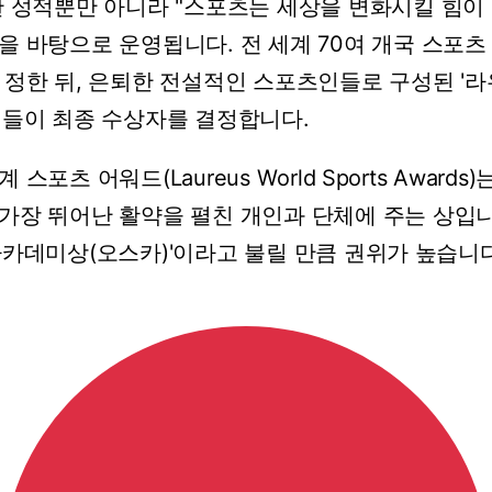
한
성적뿐만
아니라
"스포츠는
세상을
변화시킬
힘이
을
바탕으로
운영됩니다.
전
세계
70여
개국
스포츠
정한
뒤,
은퇴한
전설적인
스포츠인들로
구성된
'
원들이
최종
수상자를
결정합니다.
계
스포츠
어워드(Laureus
World
Sports
Awards)
가장
뛰어난
활약을
펼친
개인과
단체에
주는
상입니
아카데미상(오스카)'이라고
불릴
만큼
권위가
높습니다