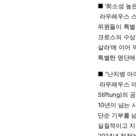
■
'희소성
높
라우레우스
위원들이
특별
크로스의
수상
살라'에
이어
특별한
명단에
■
"난치병
아
라우레우스
Stiftung)의
공
10년이
넘는
단순
기부를
실질적이고
지