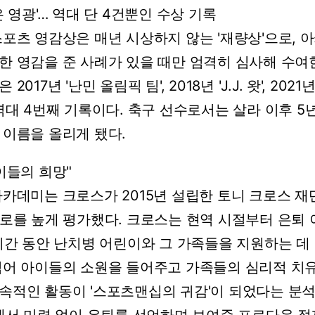
은
영광'…
역대
단
4건뿐인
수상
기록
스포츠
영감상은
매년
시상하지
않는
'재량상'으로,
아
한
영감을
준
사례가
있을
때만
엄격히
심사해
수여
은
2017년
'난민
올림픽
팀',
2018년
'J.J.
왓',
2021
역대
4번째
기록이다.
축구
선수로서는
살라
이후
5
이름을
올리게
됐다.
이들의
희망"
아카데미는
크로스가
2015년
설립한
토니
크로스
재단
로를
높게
평가했다.
크로스는
현역
시절부터
은퇴
시간
동안
난치병
어린이와
그
가족들을
지원하는
데
넘어
아이들의
소원을
들어주고
가족들의
심리적
치
속적인
활동이
'스포츠맨십의
귀감'이
되었다는
분석