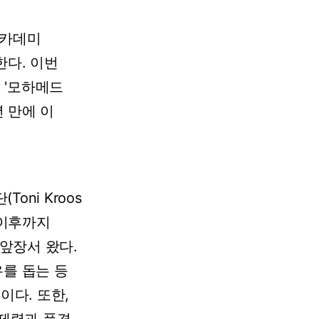
카데미
한다.
이번
년
'모하메드
년
만에
이
(Toni
Kroos
이후까지
앞장서
왔다.
유를
돕는
등
이다.
또한,