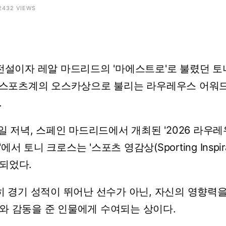
 2432 VIEWS
전설이자
레알
마드리드의
'마에스트로'로
불렸던
토
스포츠계의
오스카상으로
불리는
라우레우스
어워
.
일
저녁,
스페인
마드리드에서
개최된
'2026
라우레
'에서
토니
크로스는
'스포츠
영감상(Sporting
Inspi
되었다.
히
경기
성적이
뛰어난
선수가
아닌,
자신의
영향력
와
감동을
준
인물에게
수여되는
상이다.