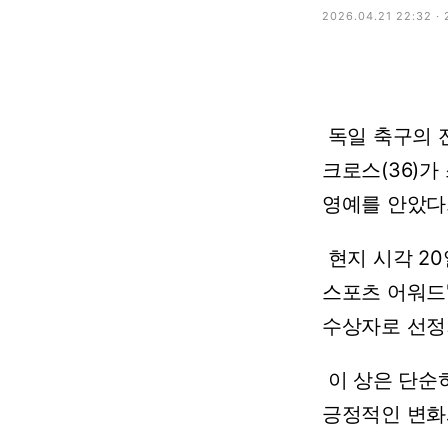
2026.04.21 22:32 ·
독일
축구의
크로스(36)가
영예를
안았다
현지
시각
20
스포츠
어워드
수상자로
선정
이
상은
단순
긍정적인
변화