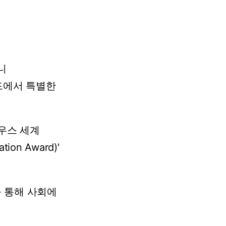
니
드에서
특별한
우스
세계
ration
Award)'
을
통해
사회에