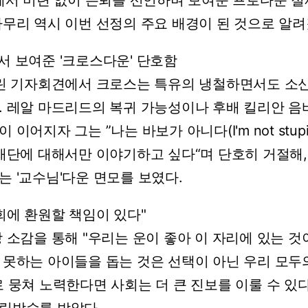
에서
미련
없이
은퇴를
선언하며
보여준
프로다운
절
마무리
역시
이번
선정의
주요
배경이
된
것으로
알려
서
보여준
'크로스다운'
단호함
린
기자회견에서
크로스는
특유의
냉철하면서도
소
.
레알
마드리드의
복귀
가능성이나
후배
킬리안
음
이
이어지자
그는
”나는
바보가
아니다(I'm
not
stupi
재단에
대해서만
이야기하고
싶다“며
단호히
거절해,
는
'교수님'다운
면모를
보였다.
회에
환원할
책임이
있다"
상
소감을
통해
"우리는
운이
좋아
이
자리에
있는
것
못하는
아이들을
돕는
것은
선택이
아닌
우리
모두
로
뭉쳐
노력한다면
사회는
더
큰
진보를
이룰
수
있다