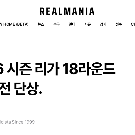
REALMANIA
W HOME (BETA)
뉴스
축구
멀티
자유
경기
선수
C
6
시즌
리가
18라운드
전
단상.
dista Since 1999