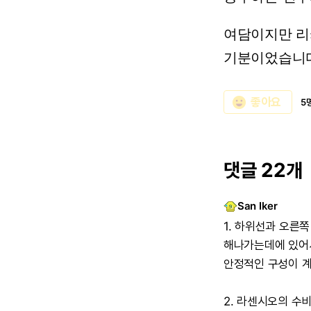
여담이지만
리
기분이었습니다
emoji_emotions
좋아요
5
댓글 22개
San Iker
1.
하위선과
오른쪽
해나가는데에
있어
안정적인
구성이
2.
라센시오의
수