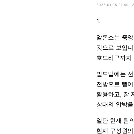
2026.01.05 21:40 · 
1.
알론소는
중앙
것으로
보입니
호드리구까지
빌드업에는
선
전방으로
뻗어
활용하고,
잘
상대의
압박을
일단
현재
팀
현재
구성원의