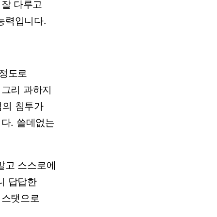
잘
다루고
능력입니다.
정도로
그리
과하지
엄의
침투가
다.
쓸데없는
말고
스스로에
니
답답한
스탯으로