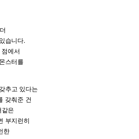
더
있습니다.
점에서
몬스터를
갖추고
있다는
를
갖춰준
건
저같은
면
부지런히
런한