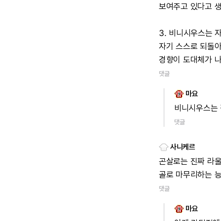
보여주고
있다고
생
3.
비니시우스는
자기
스스로
되돌
경향이
도대체가
댓글
마요
비니시우스는
댓글
사니케르
곤살로는
진짜
라
골로
마무리하는
능
댓글
마요