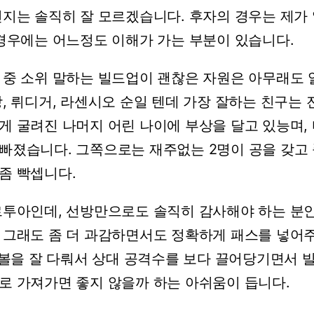
건지는
솔직히
잘
모르겠습니다.
후자의
경우는
제가
경우에는
어느정도
이해가
가는
부분이
있습니다.
중
소위
말하는
빌드업이
괜찮은
자원은
아무래도
,
뤼디거,
라센시오
순일
텐데
가장
잘하는
친구는
게
굴려진
나머지
어린
나이에
부상을
달고
있능며,
빠졌습니다.
그쪽으로는
재주없는
2명이
공을
갖고
좀
빡셉니다.
투아인데,
선방만으로도
솔직히
감사해야
하는
분
그래도
좀
더
과감하면서도
정확하게
패스를
넣어
볼을
잘
다뤄서
상대
공격수를
보다
끌어당기면서
로
가져가면
좋지
않을까
하는
아쉬움이
듭니다.