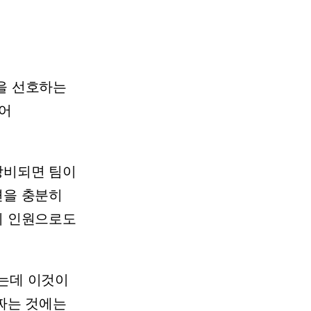
을
선호하는
어
낭비되면
팀이
면을
충분히
의
인원으로도
는데
이것이
짜는
것에는