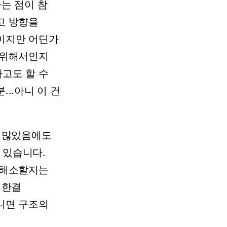
다는
점이
참
고
방향을
이지만
어딘가
위해서인지
라고도
할
수
...아니
이
건
많았음에도
있습니다.
해소할지는
한결
니면
구조의