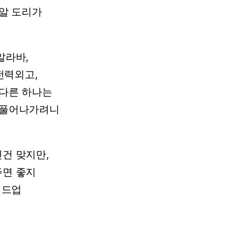
알
도리가
알라바,
전력외고,
다른
하나는
풀어나가려니
인건
맞지만,
주면
좋지
빌드업