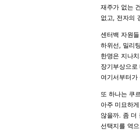
재주가
없는
없고,
전자의
센터백
자원들
하위선,
밀리탕
한명은
지나치
장기부상으로
여기서부터가
또
하나는
쿠르
아주
미묘하게
않을까.
좀
더
선택지를
역으