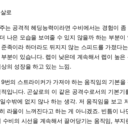
곤살로
주는
공격적
헤딩능력이라면
수비에서는
경험이
좀
더
나은
모습을
보여줄
수
있지
않을까
하는
부분이
준족이라
하더라도
뒤지지
않는
스피드를
가졌다는
부분이
있습니다.
렙이
낮은데
계속해서
렙이
높은
이상의
성장을
하고
있는
느낌.
9번의
스트라이커가
가져야
하는
움직임의
기본을
적입니다.
곤살로의
이
같은
공격수로서의
기본기
일수밖에
없지
않나
하는
생각.
저
움직임을
보고
히
라울이
느껴진다고
하는
게
아니겠죠.
빈틈이
나
대
수비의
시선을
계속해서
끌어당기는
움직임,
부지