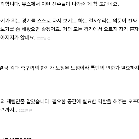
각합니다.
유스에서
이런
선수들이
나와준
게
참
고맙네요.
자기가
뛰는
경기를
스스로
다시
보기는
하는
걸까?
라는
의문이
진짜
아보기를
좀
해봤으면
좋겠어요.
거의
모든
경기에서
오로지
자기
혼자
나아지지가
않네요.
222일 전
결국
킥과
축구력의
한계가
노정된
느낌이라
특단의
변화가
필요하
울의
재림인줄
알았습니다.
필요한
공간에
필요한
역할을
해주는
오프
력까지..
222일 전