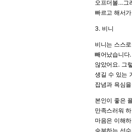
오프더볼...그
빠르고
해서가
3.
비니
비니는
스스로
빼어났습니다.
않았어요.
그
생길
수
있는
잡념과
욕심을
본인이
좋은
만족스러워
하
마음은
이해하
승부하는
선수