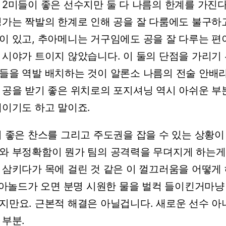
2미들이
좋은
선수지만
둘
다
나름의
한계를
가진
빙가는
짝발의
한계로
인해
공을
잘
다룸에도
불구하
이
있고,
추아메니는
거구임에도
공을
잘
다루는
편
시야가
트이지
않았습니다.
이
둘의
단점을
가리기
들을
역발
배치하는
것이
알론소
나름의
전술
안배
공을
받기
좋은
위치로의
포지셔닝
역시
아쉬운
부분
제이기도
하고
말이죠.
히
좋은
찬스를
그리고
주도권을
잡을
수
있는
상황이
와
부정확함이
뭔가
팀의
공격력을
무뎌지게
하는게
삼키다가
목에
걸린
것
같은
이
껄끄러움을
어떻게
아놀드가
오면
분명
시원한
물을
벌컥
들이킨거마냥
지만요.
근본적
해결은
아닐겁니다.
새로운
선수
아
부분.