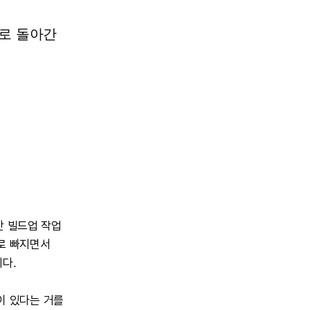
대로
돌아간
단
빌드업
작업
로
빠지면서
다.
이
있다는
거를