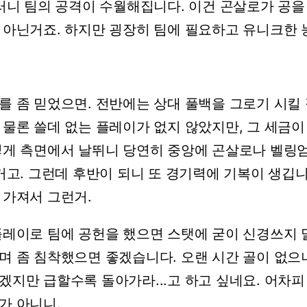
러니
팀의
공격이
수월해집니다.
이건
곤살로가
공을
아닌거죠.
하지만
굉장히
팀에
필요하고
유니크한
를
좀
믿었으면.
전반에는
상대
풀백을
그로기
시킬
물론
쓸데
없는
플레이가
없지
않았지만,
그
세금이
렇게
측면에서
날뛰니
당연히
중앙에
곤살로나
벨링
거고.
그런데
후반이
되니
또
경기력에
기복이
생깁니
가져서
그런거.
플레이로
팀에
공헌을
했으면
스탯에
굳이
신경쓰지
며
좀
침착했으면
좋겠습니다.
오랜
시간
골이
없으
겠지만
급할수록
돌아가라...고
하고
싶네요.
어차피
가
아니니.