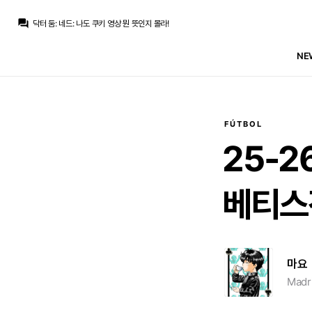
닥터 둠
:
딜런 브룩스 3년 73밀
question_answer
닥터 둠
:
네드: 나도 쿠키 영상 뭔 뜻인지 몰라!
ㅇ-ㅇ
:
엔듹 나가면 디오망데 9번일듯
Pio
:
멘디가 방을 빼야
NE
마르코 로이스
:
비니 남고 디오망데도 오고 에스피도 있는 마당에 뛸 자리가 없음
마르코 로이스
:
엔드릭은 임대 갈거 같은데요
마르코 로이스
:
호구야 새로운 친구 오는데 11번 줄 생각 없니? 없겠지
모하니
:
마리아노가 7번 달고있는 정도 아니면 등번호 뺐어서 주진 않죠 ㅋ
마르코 로이스
:
안되겠죠
Pio
:
에스피가 25번 받고
FÚTBOL
닥터 둠
:
딜런 브룩스 3년 73밀
25-2
베티스
마요
Madri