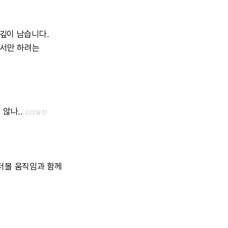
깊이
남습니다.
서만
하려는
지
않나..
222일 전
더볼
움직임과
함께