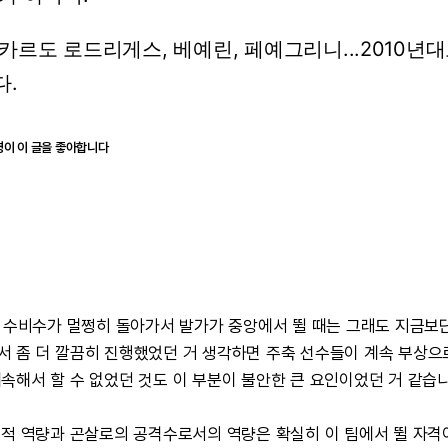
카르도
로드리게스,
베예린,
페예그리니...2010년
.
명이 이 글을 좋아합니다
수비수가
멀쩡히
돌아가서
발가가
중앙에서
뛸
때는
그래도
지금보
서
좀
더
깔끔히
진행했었던
거
생각하면
주축
선수들이
계속
부상으
계속해서
할
수
없었던
것도
이
부분이
불안한
큰
요인이었던
거
같습니
비적
역량과
곤살로의
공격수로서의
역량은
확실히
이
팀에서
뛸
자격