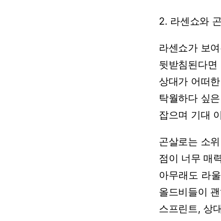
2.
라센쇼와
라센쇼가
보여
뒷받침된다면
상대가
어떠한
탁월하다
싶은
잡으며
기대
곤살로는
소위
점이
너무
매력
아무래도
라울
올드비들이
괜
스프린트,
상