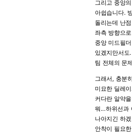
그리고
중앙의
아쉽습니다.
돌리는데
난점
좌측
방향으로
중앙
미드필더
있겠지만서도.
팀
전체의
문
그래서,
충분
미묘한
딜레이
커다란
알약을
뭐...하위선과
나아지긴
하겠
안착이
필요한