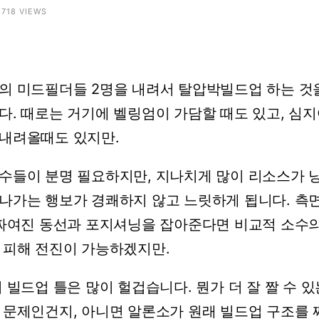
3718 VIEWS
의
미드필더들
2명을
내려서
탈압박빌드업
하는
것
다.
때로는
거기에
벨링엄이
가담할
때도
있고,
심지
내려올때도
있지만.
수들이
분명
필요하지만,
지나치게
많이
리소스가
나가는
행보가
경쾌하지
않고
느릿하게
됩니다.
측
짜여진
동선과
포지셔닝을
잡아준다면
비교적
소수
피해
전진이
가능하겠지만.
의
빌드업
틀은
많이
헐겁습니다.
뭔가
더
잘
짤
수
있
문제인건지,
아니면
알론소가
원래
빌드업
구조를