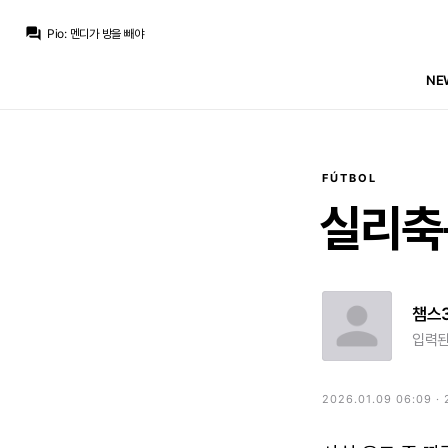
ㅇ-ㅇ
:
엔듹 나가면 디오망데 9번일듯
question_answer
Pio
:
멘디가 방을 빼야
마르코 로이스
:
비니 남고 디오망데도 오고 에스피도 있는 마당에 뛸 자리가 없음
마르코 로이스
:
엔드릭은 임대 갈거 같은데요
NE
마르코 로이스
:
호구야 새로운 친구 오는데 11번 줄 생각 없니? 없겠지
모하니
:
마리아노가 7번 달고있는 정도 아니면 등번호 뺐어서 주진 않죠 ㅋ
마르코 로이스
:
안되겠죠
Pio
:
에스피가 25번 받고
마르코 로이스
:
트렌트가 2번 달고 쿠쿠레야가 12번 4번 바스토니 이렇게 갔으면 하는데
Pio
:
이렇게 되지 않으려나요
FÚTBOL
ㅇ-ㅇ
:
엔듹 나가면 디오망데 9번일듯
실리축
챔스
입력된
2026.01.09 06:09 ·