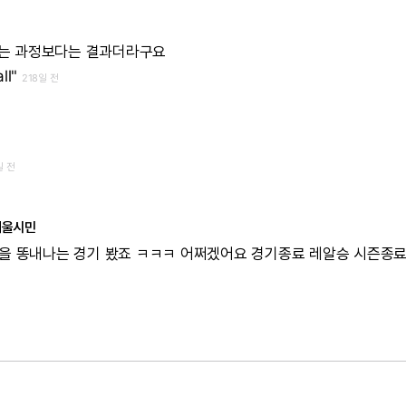
는
과정보다는
결과더라구요
all"
218일 전
일 전
서울시민
을
똥내나는
경기
봤죠
ㅋㅋㅋ
어쩌겠어요
경기종료
레알승
시즌종