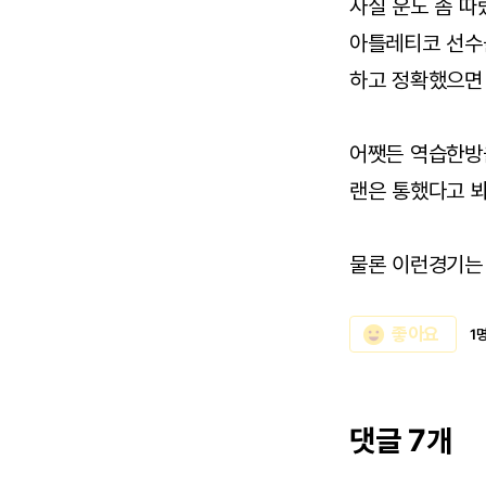
사실 운도 좀 따
아틀레티코 선수
하고 정확했으면
어쨋든 역습한방
랜은 통했다고 
물론 이런경기는
emoji_emotions
좋아요
1
댓글 7개