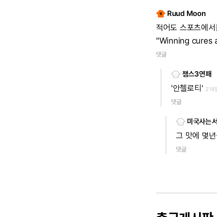
Ruud Moon
적어도
스포츠에서
"Winning
cures
댓글
챔스3연패
'안첼로티'
218
댓글
미국사는
그
맛에
몇년
댓글