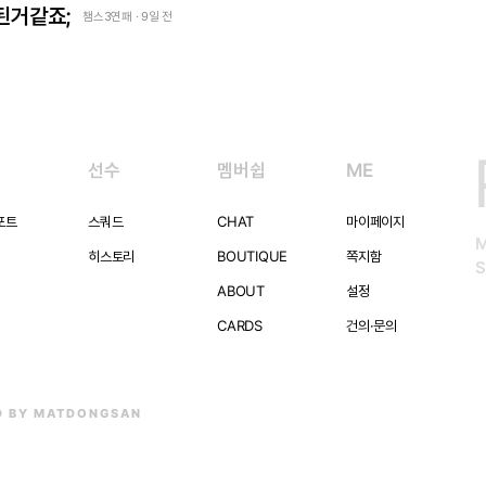
 된거같죠;
챔스3연패 · 9일 전
선수
멤버쉽
ME
포트
스쿼드
CHAT
마이페이지
히스토리
BOUTIQUE
쪽지함
S
ABOUT
설정
CARDS
건의·문의
D BY MATDONGSAN