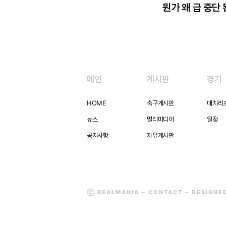
뭔가 왜 급 중단
메인
게시판
경기
HOME
축구게시판
매치리
뉴스
멀티미디어
일정
공지사항
자유게시판
Ⓒ REALMANIA ─
CONTACT
─ DESIGNE