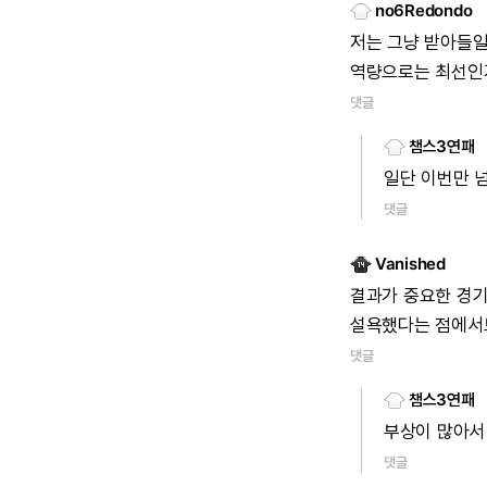
no6Redondo
저는
그냥
받아들
역량으로는
최선인
댓글
챔스3연패
일단
이번만
댓글
Vanished
결과가
중요한
경
설욕했다는
점에서
댓글
챔스3연패
부상이
많아서
댓글