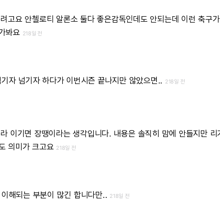
일려고요
안첼로티
알론소
둘다
좋은감독인데도
안되는데
이런
축구가
가봐요
218일 전
넘기자
넘기자
하다가
이번시즌
끝나지만
않았으면..
218일 전
기라
이기면
장땡이라는
생각입니다.
내용은
솔직히
맘에
안들지만
리
도
의미가
크고요
218일 전
이해되는
부분이
많긴
합니다만..
218일 전