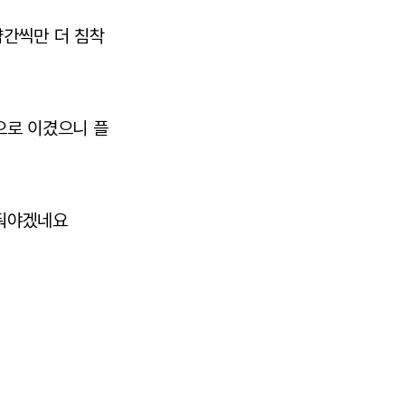
약간씩만 더 침착
으로 이겼으니 플
 둬야겠네요