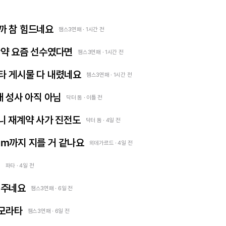
까 참 힘드네요
챔스3연패 · 1시간 전
만약 요즘 선수였다면
챔스3연패 · 1시간 전
타 게시물 다 내렸네요
챔스3연패 · 1시간 전
래 성사 아직 아님
닥터 둠 · 이틀 전
니 재계약 사가 진전도
닥터 둠 · 4일 전
m까지 지를 거 같나요
외데가르드 · 4일 전
견
파타 · 4일 전
어주네요
챔스3연패 · 6일 전
 모라타
챔스3연패 · 6일 전