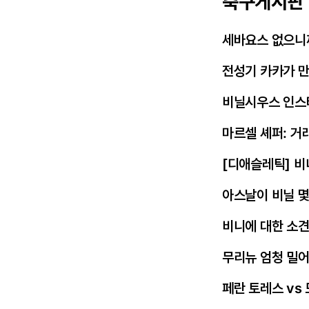
축구게시판
세바요스 없으니
전성기 카카가 
비닐시우스 인스
마르셀 셰퍼: 거
[디애슬레틱] 비
아스날이 비닐 몇
비니에 대한 소
무리뉴 엄청 밀
페란 토레스 vs