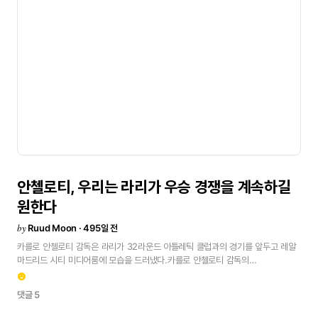
합니다.경기
중의
주요
선방전반전에
상대
슛은
한
번만
있었고,
나머지는
공중볼을
처리하는
상황이었어요.
후반전에는
상대가
알바로
쪽으로
더
많은
크로스를
시도했고,
그게
우리를
더
어렵게
만들었죠.
그들이
최고의
찬스를
잡았을
때는,
밀라가
공을
건드렸고,
제가
이어서
손을
댔고,
후안미가
달려왔지만
제가
몸을
날려
막았어요.
그는
골을
넣지
못했고,
제가
리바운드를
잡았어요.
집중하고
있었고,
한
명
적은
상황에서
우리는
결과를
지켜내야
했어요.
코파
델
레이
결승전
집중력을
잘
유지해야
하지만,
코파
결승을
정말
기대하고
있어요.
챔피언스리그에서는
탈락했고,
라리가에서는
2위에
있지만,
바르셀로나와의
컵
결승에서
마드리디스타들에게
환호할
수
있는
무언가를
주고
싶어요.원문
보기<
안첼로티,
우리는
라리가
우승
경쟁을
계속하길
원한다
by
Ruud Moon · 495일 전
카를로
안첼로티
감독은
라리가
32라운드
아틀레틱
클럽과의
경기를
앞두고
레알
마드리드
시티
미디어룸에
모습을
드러냈다.카를로
안첼로티
감독의
기자회견우리는
강렬한
경기를
펼쳐야
합니다.
우리
둘
다
주중에
유럽
대회를
emoji_emotions
치렀고,
아틀레틱이
유로파리그
준결승에
진출한
것을
축하하고
싶습니다.
그들은
댓글 5
산
마메스에서
열리는
결승전에
진출하는
것을
목표로
하고
있고,
가까워지고
있습니다.
아틀레틱
클럽은
강한
팀이고
훌륭한
축구를
합니다.
우리는
준비할