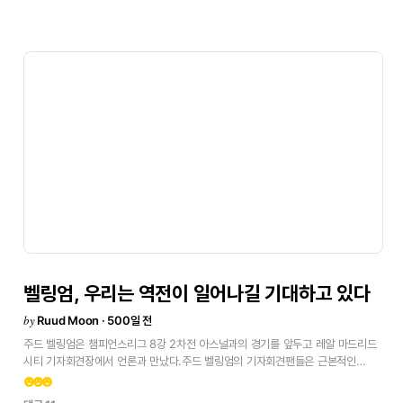
찾는
것이
어려웠다.
박스
안으로
올리는
공에서도
운이
따르지
않았다.
올해는
그런
공중볼에서
승리할
수
있는
호셀루
같은
선수가
없다.
이제
우리는
무엇을
더
잘할
수
있을지
분석해야
한다.
아직
리그와
10일
뒤
코파
델
레이
결승,
그리고
클럽
월드컵이
남아
있고,
우리는
모든
면에서
완벽을
기하고
싶다.팬들에게
찬사팬들의
응원에
감사드린다.
그들도
우리를
믿어주었고,
이
팀을
믿어주었다.
베르나베우의
분위기는
환상적이었고,
우리는
이번
시즌
그들에게
더
많은
기쁨을
선사하고
싶다.자기반성때로는
자기반성을
하고
모든
것을
잘
돌아봐야
한다.
우리는
하나의
팀이지만,
더
많은
팀
플레이가
필요할
수도
있다.
지나치게
개인
플레이에
의존하고
있을지도
모른다.
비니
주니어나
음바페에게
더블
마크를
하면
한두
번은
뚫을
수
있지만,
그
이상은
어렵다.
우리는
바르셀로나와의
좋은
결승전,
클럽
월드컵,
그리고
리그를
앞두고
있다.
계속해서
발전해야
한다.안첼로티
감독의
메시지를
받아들였는가?문제
없다.
안첼로티
감독과
문제는
전혀
없고,
그의
메시지는
잘
전달되었다.
우리는
그가
요구하는
것을
경기장에서
해내야
한다.원문
보기<
벨링엄,
우리는
역전이
일어나길
기대하고
있다
by
Ruud Moon · 500일 전
주드
벨링엄은
챔피언스리그
8강
2차전
아스널과의
경기를
앞두고
레알
마드리드
시티
기자회견장에서
언론과
만났다.주드
벨링엄의
기자회견팬들은
근본적인
존재다.
그들은
놀라운
분위기를
만들어낸다.
스타디움
안의
에너지는
전염성이
emoji_emotions
emoji_emotions
emoji_emotions
강하고,
선수들은
최선을
다하게
된다.
팬들의
존재를
느낄
수
있고,
이는
경기를