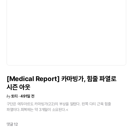
[Medical
Report]
카마빙가,
힘줄
파열로
시즌
아웃
by
토티 · 491일 전
구단은
에두아르도
카마빙가(22)의
부상을
알렸다.
왼쪽
다리
근육
힘줄
파열이다.회복에는
약
3개월이
소요된다.<
댓글 12