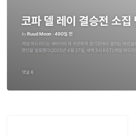
코파
델
레이
결승전
소집
by
Ruud Moon · 490일 전
레알
마드리드는
세비야의
라
카르투하
경기장에서
열리는
바르셀
명단을
발표했다(2025년
4월
27일,
새벽
5시
KST).레알
마드리
곤살레스수비수:
알라바,
루카스
바스케스,
바예호,
프란
가르시아,
발베르데,
모드리치,
추아메니,
아르다
귈레르,
세바요스공격수:
비
엔드릭,
브라힘원문
보기<
댓글 6