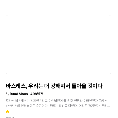
바스케스,
우리는
더
강해져서
돌아올
것이다
by
Ruud Moon · 498일 전
루카스
바스케스는
챔피언스리그
아스널전이
끝난
후
언론과
인터뷰했다.루카스
바스케스의
인터뷰힘든
순간이다.
우리는
최선을
다했다.
어려운
경기였다.
우리가
원했던
만큼의
기회를
만들지
못했다.
침착함을
잃지
않은
순간도
있었지만,
emoji_emotions
중단되는
상황이
많았다.
우리에게
유리하게
흐름이
넘어갈
수
있었던
순간도