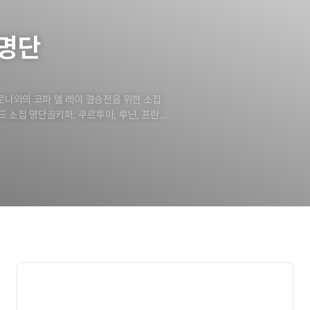
명단
로나와의
코파
델
레이
결승전을
위한
소집
드
소집
명단골키퍼:
쿠르투아,
루닌,
프란
뤼디거,
멘디,
아센시오미드필더:
벨링엄,
니시우스
주니오르,
음바페,
호드리구,