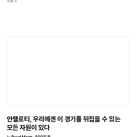
댓글 3
있었지만
그렇지
못했다.
결국
우리가
원하는
것을
이루지
못했다.공을
다루는
데
있어
조금
더
명확함이
부족했다.
또한,
조직적으로
잘
짜인
수비를
뚫기
위해
좌우로
공을
돌리는
인내심도
부족했다.
그들은
수비하러
왔고,
자신의
역할을
다했다.
전반에는
거의
아무
것도
하지
않았고,
후반에는
우리가
경기를
주도했음에도
승리를
가져갔다.
전체적으로
팀은
최선을
다했다.책임우리가
이길
때도
모두의
책임이고,
질
때도
모두의
책임이다.
그것이
축구의
일부다.
마드리디스타들은
우리가
항상
최선을
다한다는
것을
알고
있고,
때로는
잘
풀리고
때로는
그렇지
않다.
우리는
항상
최선을
다한다.
팬들이
만들어준
분위기는
환상적이었다.
우리는
더
강해져서
돌아올
것이다.
레알
마드리드는
항상
돌아온다.
모든
것에
감사드린다.시즌
남은
일정아직
시즌은
길다.
팀은
하나로
뭉쳐
있고
잘
해내고
있다.
우리는
남은
대회를
이기고
싶고,
그것을
위해
열심히
노력할
것이다.원문
보기<
안첼로티,
우리에겐
이
경기를
뒤집을
수
있는
모든
자원이
있다
by
Ruud Moon · 500일 전