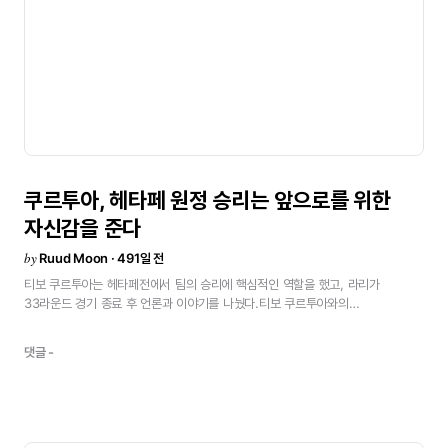
쿠르투아,
헤타페
원정
승리는
앞으로를
위한
자신감을
준다
by
Ruud Moon · 491일 전
티보
쿠르투아는
헤타페전에서
팀의
승리에
핵심적인
역할을
했고,
라리가
33라운드
경기
종료
후
언론과
이야기를
나눴다.티보
쿠르투아와의
인터뷰초반에는
템포가
약간
느릿했고,
공을
움직이는
데
애를
먹었지만,
템포를
조금
끌어올리려고
했고
1-0으로
만들었어요.
그들이
라인을
내리면서
우리는
댓글 -
후반전에
두
번째
골을
노렸죠.
그러다
그들이
압박을
높이기
시작했고,
우리는
적절한
패스를
선택하고
공간에
있는
선수를
찾는
데
어려움을
겪었어요.
이런
험한
원정지인
헤타페에서
승점
3점을
얻는
건
앞으로를
위한
자신감을
줍니다.무실점
경기를
하는
건
중요하고,
수비적으로
모두가
집중했을
때
가능한
일이에요.
최근
몇
경기에서
그런
모습을
보여줬고,
토요일
코파
결승에서도
다시
그렇게
해야