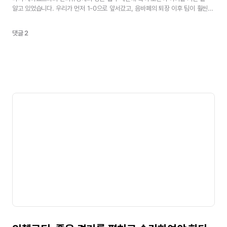
(역주:
그렇게
있을
수
없다)
우리는
반드시
치러야
할
중요한
경기가
남아
알고
있었습니다.
우리가
먼저
1-0으로
앞서갔고,
음바페의
퇴장
이후
팀이
훨씬
있다.세바요스세바요스는
100%
컨디션이
아니었기
때문에
선발로
나서지
더
단결했습니다.
우리에게
매우
중요한
승리입니다.부상
복귀에
대해조금씩
않았다.경기를
다시
한다면
변경을
가할
것이
있는가?없다.원문
보기<
컨디션을
끌어올리고
있고,
최고의
느낌을
되찾아가고
있습니다.
팀에
다시
댓글 2
합류해서
도울
수
있어
기쁩니다.목요일
경기
관련목요일에는
200%를
쏟아내는
선수들과,
우리처럼
믿어주는
헌신적인
팬들이
필요합니다.
우리는
함께할
때
더
강합니다.
베르나베우에서
믿기
힘들
정도의
분위기
속에서,
매우
어려운
결과를
뒤집기
위해
싸울
것입니다.팬들에게
전하는
메시지항상
모든
경기에서
보내주시는
끊임없는
응원에
감사드립니다.
수요일에
기다리고
있겠습니다.
그
어느
때보다
여러분이
필요합니다.원문
보기<