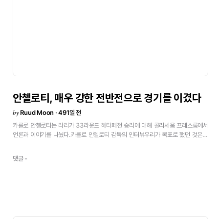
안첼로티,
매우
강한
전반전으로
경기를
이겼다
by
Ruud Moon · 491일 전
카를로
안첼로티는
라리가
33라운드
헤타페전
승리에
대해
콜리세움
프레스룸에서
언론과
이야기를
나눴다.카를로
안첼로티
감독의
인터뷰우리가
목표로
했던
것은
승점
3점이었고,
전반전에는
매우
강하게
나가며
이를
달성했어요.
후반전에는
헤타페가
더
압박해와서
공을
소유하기가
어려워졌고,
그로
인해
약간
댓글 -
고전했죠.사실
최근
몇
경기에서
수비는
더
단단해졌지만,
공격에서는
마무리
면에서
조금
부족했어요.
전반전에는
더
좋았지만,
후반전에는
역습
상황에서
좀
더
결정력을
보여줬어야
했어요.카마빙가와
알라바의
부상내일
평가해봐야겠지만,
카마빙가와
알라바
모두
다리에
근육
문제가
있어서
토요일
경기
복귀는
어려울
것
같아요.
토요일
출전
가능한
유일한
옵션은
프란
가르시아입니다.아르다
귈레르그는
중앙에서
자기
스타일대로
뛰었고,
훌륭한
경기력을
보여줬어요.
품질도
좋고
차분함도
있었죠.
자주
쓰는
시스템은
아니지만,
4-4-2에서는