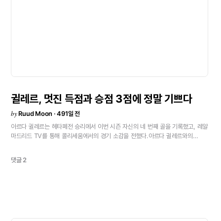
귈레르,
멋진
득점과
승점
3점에
정말
기쁘다
by
Ruud Moon · 491일 전
아르다
귈레르는
헤타페전
승리에서
이번
시즌
자신의
네
번째
골을
기록했고,
레알
마드리드
TV를
통해
콜리세움에서의
경기
소감을
전했다.아르다
귈레르와의
인터뷰멋진
골을
넣었고,
승점
3점을
따내서
정말
기쁩니다.
우리는
팀으로
싸웠고,
좋은
경기력을
보여줬어요.
경기를
이길
수
있어서
행복합니다.
제가
정말
댓글 2
편안하게
느끼는
포지션에서
뛰었어요.이
경기가
어려울
것이라는
건
알고
있었어요.
많은
몸싸움과
거친
태클이
있었지만,
우리는
전반전에서
주로
볼
점유를
통해
압박을
잘
풀어냈어요.
코파
결승전은
큰
경기이고,
우리는
우리의
실력을
믿고
있습니다.
\"¡Hala
Madrid!”원문
보기<