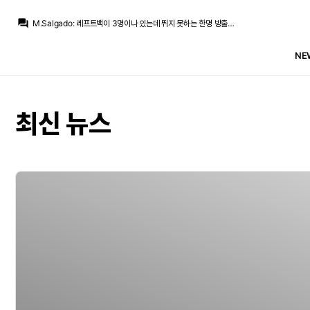
모하니
:
전 그것도 뇌피셜 같아여 그냥 로드리는 계속 스페인복귀원했는데 기왕이면 고향 마드리드뛰고 싶던거고 여기 안되면 갈데 바르샤밖에 없죠
question_answer
M.Salgado
:
레프트백이 3명이나 있는데 뛰지 못하는 한명 방출시켜버린다면..
초금아
:
선수가 가능성을 열었고 그런고로 사단이 날것같다는건데
초금아
:
근데 지금 양상이바꼈다는 말은
NE
초금아
:
배짱으로 한거에여 우리가
초금아
:
선수가 레알만을 원했기때문이라서
ㅇ-ㅇ
:
급여 깎고 온다는데 진짜 역겹다 역겨워
초금아
:
그동안 영입참전이없었던 이유는
초금아
:
그게 논리적으로 보면 말이되는게
최신 뉴스
ㅇ-ㅇ
:
60m만 주면 되는걸 혐니시우스한텐 그렇게 퍼주면서 아오
모하니
:
전 그것도 뇌피셜 같아여 그냥 로드리는 계속 스페인복귀원했는데 기왕이면 고향 마드리드뛰고 싶던거고 여기 안되면 갈데 바르샤밖에 없죠