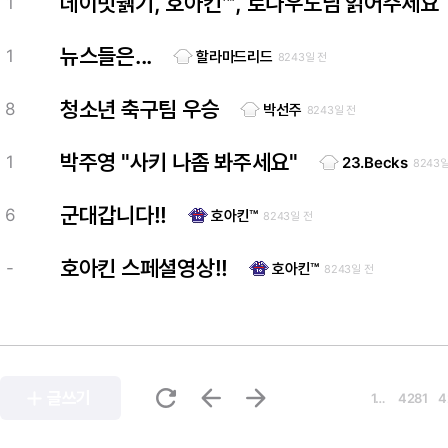
데이빗뷁기, 호아킨™, 로나우도님 읽어주세요
1
뉴스들은...
1
할라마드리드
8243일 전
청소년 축구팀 우승
8
박선주
8243일 전
박주영 "사키 나좀 봐주세요"
1
23.Becks
8243일
군대갑니다!!
6
호아킨™
8243일 전
호아킨 스페셜영상!!
-
호아킨™
8243일 전
refresh
arrow_back
arrow_forward
add
글쓰기
1…
4281
4