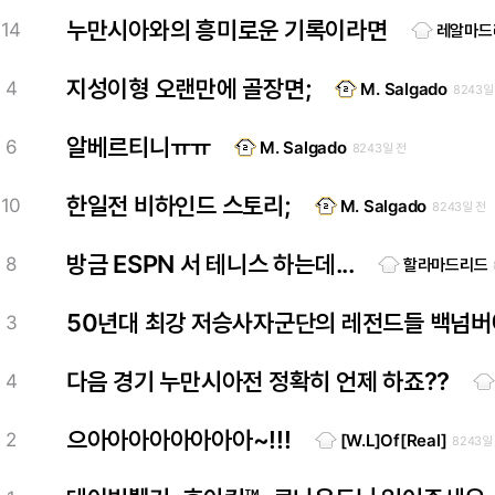
누만시아와의 흥미로운 기록이라면
14
레알마드
지성이형 오랜만에 골장면;
4
M. Salgado
8243일
알베르티니ㅠㅠ
6
M. Salgado
8243일 전
한일전 비하인드 스토리;
10
M. Salgado
8243일 전
방금 ESPN 서 테니스 하는데...
8
할라마드리드
50년대 최강 저승사자군단의 레전드들 백넘버에
3
다음 경기 누만시아전 정확히 언제 하죠??
4
으아아아아아아아아~!!!
2
[W.L]Of[Real]
8243일