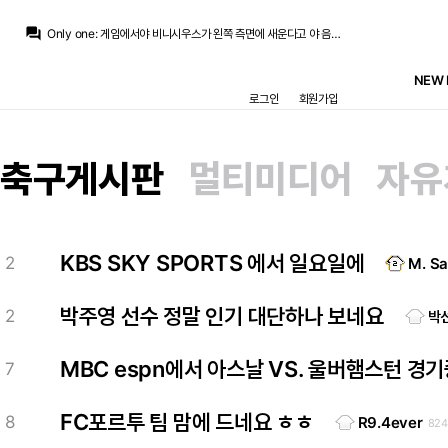
라그
:
라리가 저점이 점점 낮아지는 것도 한몫하고
question_answer
Only one
:
게임에서야 비니시우스가 왼쪽 측면에 새운다고 야 음바페 수비가담안하잖아 나도 안해 하지 않을거고...
라그
:
바르샤 축구 + 플릭 축구가 약팀에게는 잘 안 지는 축구인데...
ㅇ-ㅇ
:
ㅠ
NEW 
ㅇ-ㅇ
:
비음벨 캐미가 안나선ㅋㄴ
로그인
회원가입
ㅇ-ㅇ
:
시뮬이야 스탯이나 그런 게 레알이 높겠지만
닥터 둠
:
현장 변수라는게 참 커요
Only one
:
잘 아시겠지만 게임은 실제축구와 많이 다르니까요 아무래도...
Only one
:
결과가 그렇게 나왔기는 한데... 뭐 쨌든 기대가 안되는것도 맞다고 보는지라
축구게시판
멀티미디어
자유
라그
:
그러니까 확신이 안 서고 비관적이 되는거겠죠
라그
:
라리가 저점이 점점 낮아지는 것도 한몫하고
KBS SKY SPORTS 에서 일요일에
2
M. Sa
박주영 선수 정말 인기 대단하나 보네요
2
박
MBC espn에서 아스날 VS. 울버햄스턴 
7
FC포르투 팀 맘에 드네요 ㅎㅎ
8
R9.4ever
82