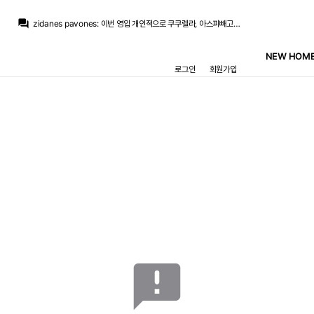
question_answer
zidanes pavones
:
이번 영입 개인적으로 쿠쿠렐라, 아스피빼고는 굳이 얘였어야했나? 싶은 영입뿐이네요
Iker_Casillas
:
저러다 팀 협상에서 파토나고 FA엔딩이 될 수도 있고요
Iker_Casillas
:
바르샤가 우리만큼 여유있진않은데 쟤넨 몇 번이나 도박을 했던 애들이니..
NEW HOME
zidanes pavones
:
이야ㅋㅋㅋㅋ 바르사한테 중원 탈탈털리고 또 엘클전패 보이네ㅋㅋㅋㅋ
로그인
회원가입
Iker_Casillas
:
딱히 데려올 적극성은 크게 없고 올려면 와라 배짱부리다가 다른데 가는
Iker_Casillas
:
요로랑 폰지때랑 비슷한거죠,, 우리가 갑 아님? 배짱부리다
Jude Bellingham
:
레알만 바라보며 기다려줄거라 생각한거죠
Jude Bellingham
:
어차피 로드리한테 큰돈 안쓰려고 천천히 느긋하게 진행하려 했더군요
Iker_Casillas
:
레알 관련 채널에선 죄다 로드리 데려오라고 시위중이죠.. 자업자득
Iker_Casillas
:
인스타뿐 아니라 유튜브 트위터
announcement