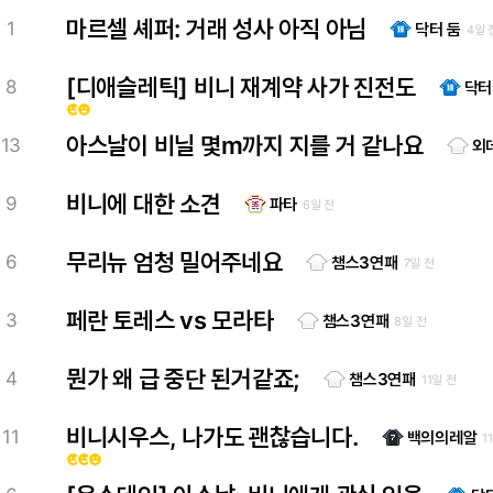
마르셀 셰퍼: 거래 성사 아직 아님
1
닥터 둠
4일 
[디애슬레틱] 비니 재계약 사가 진전도
8
닥터
emoji_emotions
emoji_emotions
아스날이 비닐 몇m까지 지를 거 같나요
13
외
비니에 대한 소견
9
파타
6일 전
무리뉴 엄청 밀어주네요
6
챔스3연패
7일 전
페란 토레스 vs 모라타
3
챔스3연패
8일 전
뭔가 왜 급 중단 된거같죠;
4
챔스3연패
11일 전
비니시우스, 나가도 괜찮습니다.
11
백의의레알
1
emoji_emotions
emoji_emotions
emoji_emotions