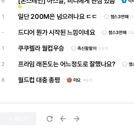
[온스테인] 아스날, 비니에게 관심 있음
6
닥
emoji_emotions
일단 200M은 넘으려나요 ㄷㄷ
1
챔스3연패
13
드디어 뭔가 시작된 느낌이네요
-
챔스3연패
13일
쿠쿠렐라 월컵우승
1
축신왈왈이
18일 전
프라임 래돈도는 어느정도로 잘했나요?
2
챔
월드컵 대충 총평
8
마요
18일 전
refresh
arrow_back
arrow_forward
add
글쓰기