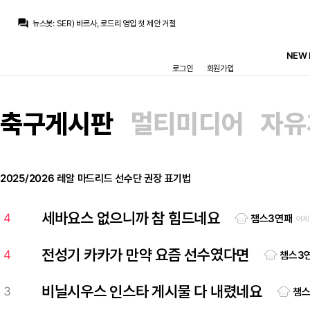
뉴스봇
:
COPE) 레알, 로드리 거절 후 영입 포기
question_answer
뉴스봇
:
SER) 바르사, 로드리 영입 첫 제안 거절
뉴스봇
:
공홈) 레알, 페렌츠바로시전 명단 발표
뉴스봇
:
COPE) 로드리, 바르사행에 레알 비판
NEW 
베르스타펜
:
맨시티는 최소 70m 파운드 라던데
로그인
회원가입
베르스타펜
:
50m+50m면 몰라도
베르스타펜
:
50m은 슾국에서 나온 기사라는데 말이 안돼죠
흰둥이
:
브뉴데 이제 하산각이지 ㅋㅋ 흥행은 챔스에서나 보자
닥터 둠
:
브뉴데 흥행 데와울 따잇
축구게시판
멀티미디어
자유
ㅇ-ㅇ
:
미드 페이커 영입 ㄱㄱ
뉴스봇
:
COPE) 레알, 로드리 거절 후 영입 포기
2025/2026 레알 마드리드 선수단 권장 표기법
세바요스 없으니까 참 힘드네요
4
챔스3연패
어제
전성기 카카가 만약 요즘 선수였다면
4
챔스3
비닐시우스 인스타 게시물 다 내렸네요
3
챔스