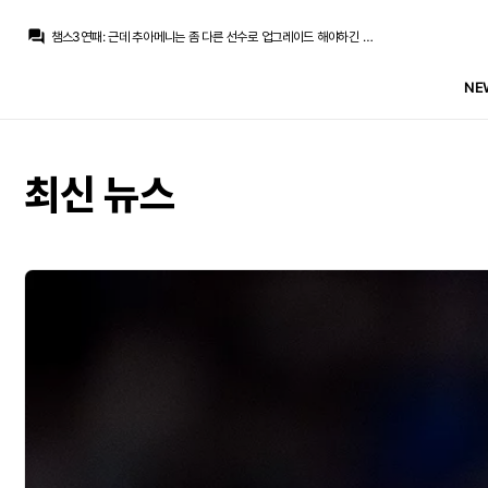
마르코 로이스
:
오히려 페레즈는 쟤네가 조합이 문제가 아니라 쟤네를 이상하게 쓴 감독이 문제다 이렇게 생각하고 있을거라 봅니다
question_answer
챔스3연패
:
근데 추아메니는 좀 다른 선수로 업그레이드 해야하긴 한다고 봐요
La Decimoquinta
:
음, 마요님의 이야기에 대해서 답변을 하자면 마냥 낙관적으로 볼 이유도 없지만
마르코 로이스
:
모드리치 -> 벨링엄 크로스 -> 발베르데 카세미루 -> 추아메니
NE
마르코 로이스
:
전 페레즈는 이미 벨추발이 결성될때부터 크카모의 대체자는 벨추발로 낙점했죠
마르코 로이스
:
애초에 페레즈는 벨추발 자체 조합에 대한 문제가 없다고 생각하고 있을거라서...
챔스3연패
:
로드리를 싫어하고 베실바는 예외로 두시는 이유군요
La Decimoquinta
:
안다치고 팀이 언제든 필요할때 나와서 뛰어줄수 있다는건 팀에 저점을 높여주는 선수라는거고...나초처럼
마르코 로이스
:
이제 뭐 미우나고우나 강제 벨추발 1년더인데
최신 뉴스
초금아
:
저는 인정할건 인정을하고 잘준비하자가 발언에 취지라서
마르코 로이스
:
오히려 페레즈는 쟤네가 조합이 문제가 아니라 쟤네를 이상하게 쓴 감독이 문제다 이렇게 생각하고 있을거라 봅니다