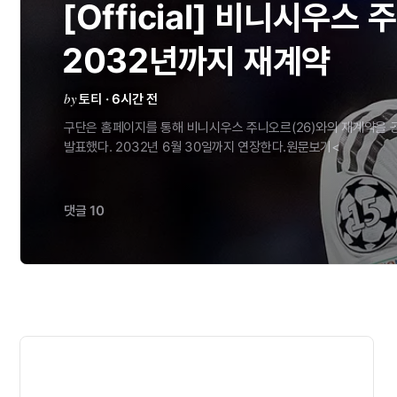
[Official]
비니시우스
주
2032년까지
재계약
by
토티 · 6시간 전
구단은
홈페이지를
통해
비니시우스
주니오르(26)와의
재계약을
발표했다.
2032년
6월
30일까지
연장한다.원문보기<
댓글 10