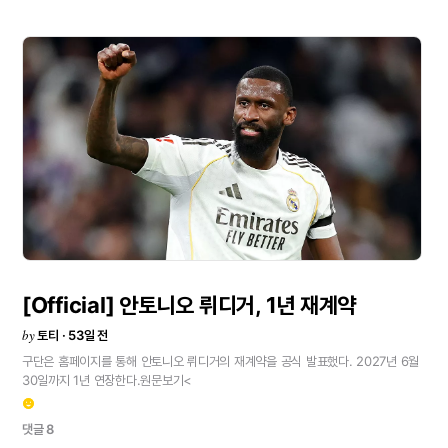
[Official]
안토니오
뤼디거,
1년
재계약
by
토티 · 53일 전
구단은
홈페이지를
통해
안토니오
뤼디거의
재계약을
공식
발표했다.
2027년
6월
30일까지
1년
연장한다.원문보기<
emoji_emotions
댓글 8