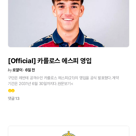
[Official]
카를로스
에스피
영입
by
로얄이 · 6일 전
구단은
레반테
공격수인
카를로스
에스피(21)의
영입을
공식
발표했다.계약
기간은
2031년
6월
30일까지다.원문보기<
emoji_emotions
emoji_emotions
댓글 13