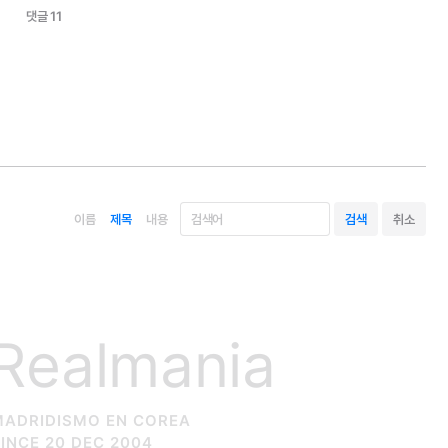
그에게
이곳은
언제나
고향일
것이다.
인생의
새
장을
맞이할
그와
가족에게
행운을
댓글 11
빈다.원문보기<
이름
제목
내용
Realmania
MADRIDISMO EN COREA
INCE 20 DEC 2004