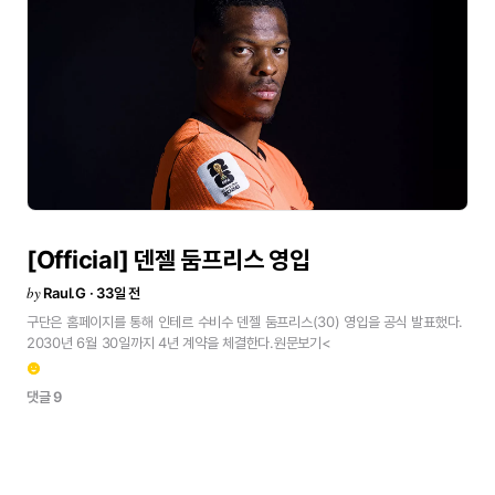
[Official]
덴젤
둠프리스
영입
by
Raul.G · 33일 전
구단은
홈페이지를
통해
인테르
수비수
덴젤
둠프리스(30)
영입을
공식
발표했다.
2030년
6월
30일까지
4년
계약을
체결한다.원문보기<
emoji_emotions
댓글 9