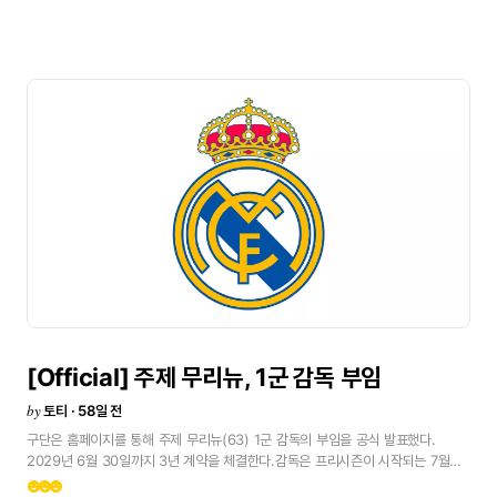
[Official]
주제
무리뉴,
1군
감독
부임
by
토티 · 58일 전
구단은
홈페이지를
통해
주제
무리뉴(63)
1군
감독의
부임을
공식
발표했다.
2029년
6월
30일까지
3년
계약을
체결한다.감독은
프리시즌이
시작되는
7월
13일부터
공식
업무를
시작한다.원문보기<
emoji_emotions
emoji_emotions
emoji_emotions