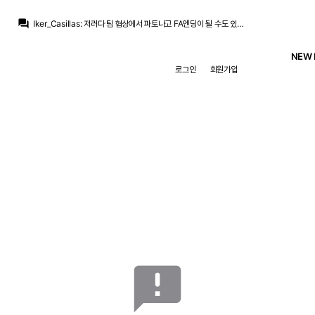
zidanes pavones
:
이번 영입 개인적으로 쿠쿠렐라, 아스피빼고는 굳이 얘였어야했나? 싶은 영입뿐이네요
question_answer
Iker_Casillas
:
저러다 팀 협상에서 파토나고 FA엔딩이 될 수도 있고요
Iker_Casillas
:
바르샤가 우리만큼 여유있진않은데 쟤넨 몇 번이나 도박을 했던 애들이니..
zidanes pavones
:
이야ㅋㅋㅋㅋ 바르사한테 중원 탈탈털리고 또 엘클전패 보이네ㅋㅋㅋㅋ
NEW 
Iker_Casillas
:
딱히 데려올 적극성은 크게 없고 올려면 와라 배짱부리다가 다른데 가는
로그인
회원가입
Iker_Casillas
:
요로랑 폰지때랑 비슷한거죠,, 우리가 갑 아님? 배짱부리다
Jude Bellingham
:
레알만 바라보며 기다려줄거라 생각한거죠
Jude Bellingham
:
어차피 로드리한테 큰돈 안쓰려고 천천히 느긋하게 진행하려 했더군요
Iker_Casillas
:
레알 관련 채널에선 죄다 로드리 데려오라고 시위중이죠.. 자업자득
Iker_Casillas
:
인스타뿐 아니라 유튜브 트위터
zidanes pavones
:
이번 영입 개인적으로 쿠쿠렐라, 아스피빼고는 굳이 얘였어야했나? 싶은 영입뿐이네요
announcement