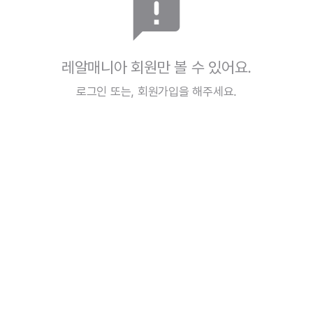
announcement
레알매니아 회원만 볼 수 있어요.
로그인
또는,
회원가입
을 해주세요.