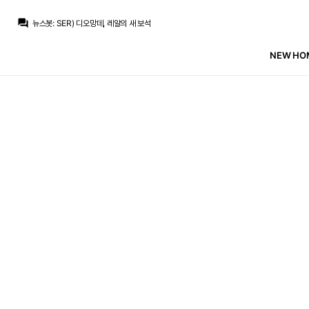
question_answer
뉴스봇
:
SER) 디오망데, 레알의 새 보석
Nts
:
귈러가 3선에서 터지는 게 가장 현실상 있어보입니다
닥터 둠
:
진지하게 그게 더 나을지도...
NEW HOM
TheWeeknd
:
하는거 보면 둘이 위치를 바꾸는게 낫겠다 싶은..ㅋㅋ
TheWeeknd
:
추멘은 진심 그냥 센터백으로 가는게 어떨까
Raro
:
??? : 하위선 너 수미로 추아메니 너 센터백으로
TheWeeknd
:
시즌 시작전부터 무리뉴가 페레즈에 빡치면서 시작하네
La Decimoquinta
:
그 심판장 보니까 누가 보면 황제인줄 알겠던데
San Iker
:
??? : 네가 화난다고 뭘 할 수 있는데
TheWeeknd
:
빡칠만 하지