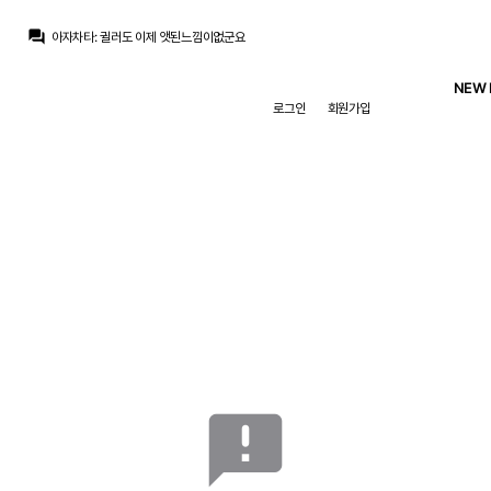
마르코 로이스
:
귈러 뭔가 나중에 수염 기를거 같은 느낌
question_answer
아자차타
:
귈러도 이제 앳된느낌이없군요
닥터 둠
:
1번은 무한도전 못친소 우승후보, 2번은 미국 콧수염 보안관, 3번은 어.... 음...
뉴스봇
:
AS) 레알 마드리드 재정 전략 공개
NEW 
흰둥이
:
ㅋㅋㅋ 저건 진짜 너무한데 ㅋㅋㅋ 근데 웃긴건 인정
로그인
회원가입
챔스3연패
:
엌ㅋㅋㅋㅋㅋㅋㅋㅋ
닥터 둠
:
www.fmkorea.com/10190343611
챔스3연패
:
와 ㄷㄷ 마지막 컷백 내주는거까지
ㅇ-ㅇ
:
치인다… 외모 물올랐어
ㅇ-ㅇ
:
m.fmkorea.com/index.php?mid=football_world&category=233499071&document_srl=10190273886
마르코 로이스
:
귈러 뭔가 나중에 수염 기를거 같은 느낌
announcement