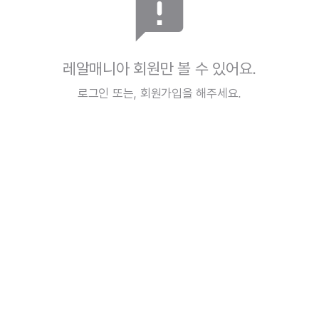
announcement
레알매니아 회원만 볼 수 있어요.
로그인
또는,
회원가입
을 해주세요.