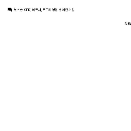
뉴스봇
:
COPE) 레알, 로드리 거절 후 영입 포기
question_answer
뉴스봇
:
SER) 바르사, 로드리 영입 첫 제안 거절
뉴스봇
:
공홈) 레알, 페렌츠바로시전 명단 발표
뉴스봇
:
COPE) 로드리, 바르사행에 레알 비판
NE
베르스타펜
:
맨시티는 최소 70m 파운드 라던데
베르스타펜
:
50m+50m면 몰라도
베르스타펜
:
50m은 슾국에서 나온 기사라는데 말이 안돼죠
흰둥이
:
브뉴데 이제 하산각이지 ㅋㅋ 흥행은 챔스에서나 보자
닥터 둠
:
브뉴데 흥행 데와울 따잇
ㅇ-ㅇ
:
미드 페이커 영입 ㄱㄱ
뉴스봇
:
COPE) 레알, 로드리 거절 후 영입 포기