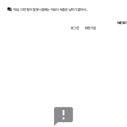
Iker_Casillas
:
이젠 저 계약을 등에 업고 음바페랑 대가리 싸움 하겠죠
question_answer
마요
:
다만 팀이 잘못나갈때는 이보다 속좁은 남자가 없어서...
마요
:
무리뉴도 그런 스타일이죠. 팀이 잘 나갈때는 이보다 더 쾌남자가 없음...
Iker_Casillas
:
천하의 페레즈도 숙여줬으니
NEW 
마요
:
위기가 닥쳤을 경우 저점의 하방 역시 꽤나 낮을 것이라 생각되고...
로그인
회원가입
마요
:
잘 나갈때야 고점이 높고 갈등이 드러나지 않겠지만...
마요
:
같은 팀 선수에 열등감을 품고 뛰는데 축구가 조화가 되기가 힘들고...
Vanished
:
맘에 안들긴 하지만 물가가 오르긴 했죠 뭐..
La Decimoquinta
:
어쨌든 비니가 나가면 비니를 대체할만한 선수는 현재 시장에서 구하기 힘든건 사실이라. 뭐 아예 포워드를 사오자라는 이야기도 근거는 없진 않은데 그래서 살 포워드는 있냐는게 문제고
La Decimoquinta
:
저도 뭐 그냥 단순 남는게 낫냐, 나가는게 낫냐로 보면 남는게 낫다고는 생각은 하죠. 사이닝피주고 연봉 다 퍼주고 이렇게까지 남기는게 싫은거지
Iker_Casillas
:
이젠 저 계약을 등에 업고 음바페랑 대가리 싸움 하겠죠
announcement