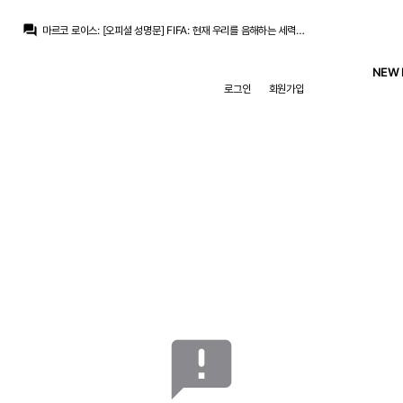
마르코 로이스
:
어... 이거 어디서 많이 보던...
question_answer
마르코 로이스
:
[오피셜 성명문] FIFA: 현재 우리를 음해하는 세력이 있다
챔스3연패
:
에스피면 귈공미도 괜찮겠군요
챔스3연패
:
바페가 경합을 피해서 벨링엄 공미가 더 효율적이긴한데
NEW 
모하니
:
인스타 케밥단들은 벨링엄 베실바 3선에 귈공미 미는중
로그인
회원가입
no6Redondo
:
귈러 몸빵이 베실바만큼만 되도
마르코 로이스
:
귈러 뭔가 나중에 수염 기를거 같은 느낌
아자차타
:
귈러도 이제 앳된느낌이없군요
닥터 둠
:
1번은 무한도전 못친소 우승후보, 2번은 미국 콧수염 보안관, 3번은 어.... 음...
뉴스봇
:
AS) 레알 마드리드 재정 전략 공개
마르코 로이스
:
어... 이거 어디서 많이 보던...
announcement