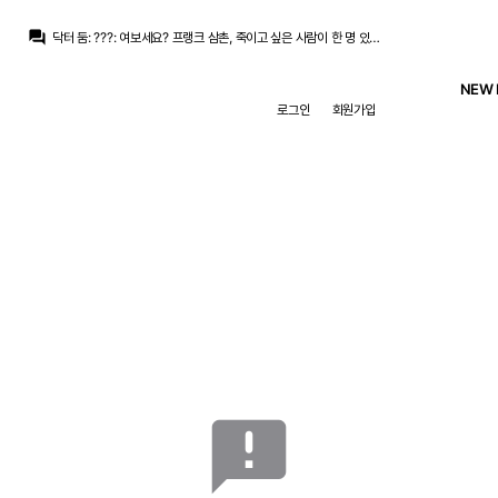
닥터 둠
:
Variety) 시크릿 워즈 다음 영화는 엑스맨
question_answer
닥터 둠
:
???: 여보세요? 프랭크 삼촌, 죽이고 싶은 사람이 한 명 있는데요
마르코 로이스
:
피터야 넌 젠다야가 딱이야
마르코 로이스
:
진그레이와 피터 연애전선 밀던 사람들 오열 ㅋㅋ
NEW 
닥터 둠
:
어둠데 티져 활약>폭스 엑스맨 전체 활약
로그인
회원가입
M.Salgado
:
근데 사이클롭스 실사에선 멋지고 듬직하던 적이 없던거같음
닥터 둠
:
/chat_images/20260807_233557_6a75ed4d39186.jpg 엑스맨의 새 사이클롭스
Iker_Casillas
:
결국 급여 50%는 부담해주는군요
마르코 로이스
:
누구한테 줄 한자린데 그거 ㅋㅋㅋ
마르코 로이스
:
구단이 한자리 생겨도 미드 영입 안할거랍니다 ㅋㅋ
닥터 둠
:
Variety) 시크릿 워즈 다음 영화는 엑스맨
announcement