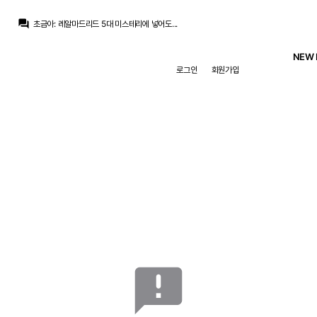
닥터 둠
:
진지하게 저점매수 존버 중입니다...
question_answer
초금아
:
레알마드리드 5대 미스테리에 넣어도...
초금아
:
안보입니다...
초금아
:
근데 진짜 마스탄은 미래가...
NEW 
초금아
:
NAGA...
로그인
회원가입
초금아
:
복귀해도 기대 안되는 멘디라는 선수가 있습니다...
San Iker
:
걔는...
닥터 둠
:
우리 마스탄이 월클이 될 수도 있고...(저점매수 존버 중)
San Iker
:
어쨋건 남아있는 한 희망은 품어보렵니다.
초금아
:
1 코인만 더...
닥터 둠
:
진지하게 저점매수 존버 중입니다...
announcement