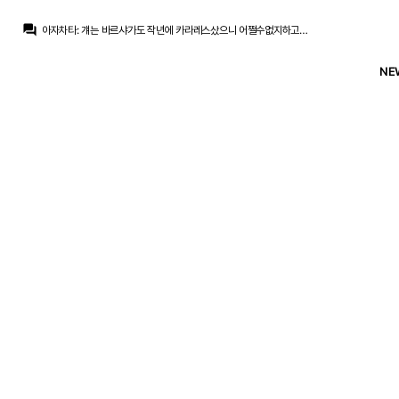
Inaki
:
로드리가 핵심인데
question_answer
아자차타
:
걔는 바르샤가도 작년에 카라레스샀으니 어쩔수없지하고 체념한 사람이 절반은 됐을테니
La Decimoquinta
:
요비치랑 같이 언급될 그런 케이스는 아니라는거죠. 요비치는 축구만 못한게 아니라 멘탈, 사생활도 문제였어요
아자차타
:
까놓고 로드리영입하고 지금 쿠쿠로 줄다리기했으면 보드진이 지금처럼 욕먹진않을걸요.
NE
ㅇ-ㅇ
:
못하니까 못뛰죠
ㅇ-ㅇ
:
17:1 전설 찍으셔놓고
La Decimoquinta
:
그리고 엔드릭은 저기 끼긴 좀 뭐한게 애초에 별로 뛰지도 못하기도 했어요
ㅇ-ㅇ
:
어제 그렇게 타 회원들이 말했는데
ㅇ-ㅇ
:
그렇게 안느껴지는 게 문제죠
La Decimoquinta
:
뭐 요비치, 엔드릭처럼 될수도 있겠죠. 그런 가능성을 배제한적은 없습니다.
Inaki
:
로드리가 핵심인데