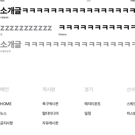
태연
로랑
어메
소개글ㅋㅋㅋㅋㅋㅋㅋㅋㅋㅋㅋㅋㅋㅋㅋ
디마리아
zzzzzzzzzzz
ㅋㅋㅋㅋㅋㅋㅋㅋㅋㅋ
탤
Obama
소개글 ㅋㅋㅋㅋㅋㅋㅋㅋㅋㅋㅋㅋㅋㅋㅋ
보통레알팬
메인
게시판
경기
선
HOME
축구게시판
매치리포트
스쿼
뉴스
멀티미디어
일정
히스
공지사항
자유게시판