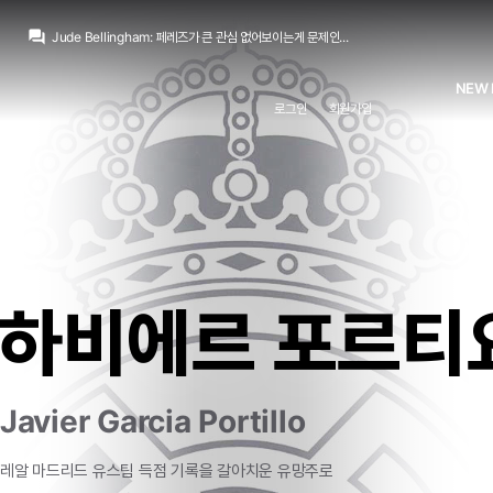
흰둥이
:
ㅋㅋ 페레즈 이번엔 진짜 관심 없어보이긴 함. 벵여르 영입할 돈도 안 쓰고 싶어하는 느낌임.
question_answer
Jude Bellingham
:
페레즈가 큰 관심 없어보이는게 문제인...
닥터 둠
:
/chat_images/20260807_021415_6a74c0e759180.jpg
닥터 둠
:
데드라인) 사이클롭스역으로 킷 코너 캐스팅
NEW 
Jude Bellingham
:
맨시티 요구를 바르샤가 맞춰주길 힘들거라 마지막 기회는 있다고 보는데
로그인
회원가입
no6Redondo
:
올시즌 끝나고 퇴임압박 들어올거라고 봅니다
no6Redondo
:
벨추발 계속 봐야한다는게
no6Redondo
:
무관도 뭐 다상관없는데
M.Salgado
:
비니 연봉협상에도 구단이 마음에 둔 상한선이 있었듯이, 서른살 부상잦은 뛰어난 선수 영입하는거에도 구단이 마음에 둔 선이 있겠죠
no6Redondo
:
리그는 한 오연패할듯하고
흰둥이
:
ㅋㅋ 페레즈 이번엔 진짜 관심 없어보이긴 함. 벵여르 영입할 돈도 안 쓰고 싶어하는 느낌임.
하비에르 포르티
Javier Garcia Portillo
레알
마드리드
유스팀
득점
기록을
갈아치운
유망주로