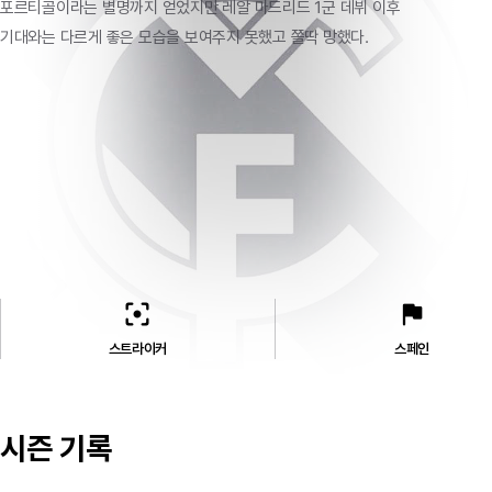
포르티골이라는
별명까지
얻었지만
레알
마드리드
1군
데뷔
이후
기대와는
다르게
좋은
모습을
보여주지
못했고
쫄딱
망했다.
filter_center_focus
flag
스트라이커
스페인
시즌 기록