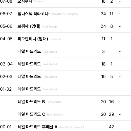
07-08
오사수나
18
2
-
Osasuna
06-07
힘나스틱 타라고나
34
11
-
Gimnastic de Tarragona
05-06
브뤼헤 (임대)
24
8
-
Club Brugge
04-05
피오렌티나 (임대)
11
1
-
Fiorentina
레알 마드리드
3
-
Real Madrid
03-04
레알 마드리드
18
1
-
Real Madrid
02-03
레알 마드리드
10
5
-
Real Madrid
01-02
레알 마드리드
Real Madrid
레알 마드리드 B
20
16
-
Real Madrid B
레알 마드리드 C
20
29
-
Real Madrid C
00-01
레알 마드리드 후베닐 A
42
Real Madrid Juvenil A