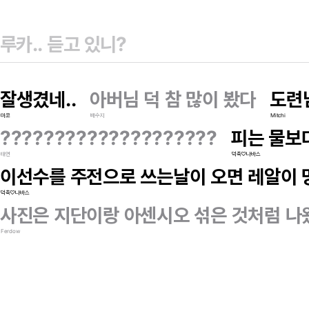
잘생겼네..
아버님 덕 참 많이 봤다
도련
마코
배수지
Mitchi
????????????????????
피는 물보
태연
덕축♡나바스
이선수를 주전으로 쓰는날이 오면 레알이
덕축♡나바스
사진은 지단이랑 아센시오 섞은 것처럼 나
Ferdow