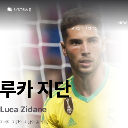
챔스3연패
:
잘했나요 다들
question_answer
SYSTEM
:
{}
왼발의족염긱스
:
비니시우스 닮은 다른 사람 아닌가
닥터 둠
:
하든?
NEW 
M.Salgado
:
수염 길러서 무거워졌나
로그인
회원가입
Jude Bellingham
:
모해 후반에 들어와서 스피드가 그게 모냐
왼발의족염긱스
:
음...
닥터 둠
:
비니...
Jude Bellingham
:
이번주 주급 내놔라
SYSTEM
:
{"out":"발베르데","in":"라코스타"}
챔스3연패
:
잘했나요 다들
루카 지단
Luca Zidane
지네딘
지단의
차남인
골키퍼.