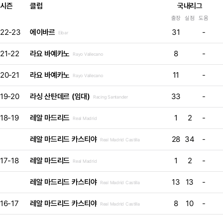
시즌
클럽
국내리그
출장
실점
도움
22-23
에이바르
31
-
Eibar
21-22
라요 바예카노
8
-
Rayo Vallecano
20-21
라요 바예카노
11
-
Rayo Vallecano
19-20
라싱 산탄데르 (임대)
33
-
Racing Santander
18-19
레알 마드리드
1
2
-
Real Madrid
레알 마드리드 카스티야
28
34
-
Real Madrid Castilla
17-18
레알 마드리드
1
2
-
Real Madrid
레알 마드리드 카스티야
13
13
-
Real Madrid Castilla
16-17
레알 마드리드 카스티야
8
10
-
Real Madrid Castilla