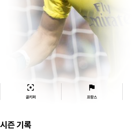
filter_center_focus
flag
골키퍼
프랑스
시즌 기록