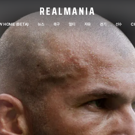
REALMANIA
W HOME (BETA)
뉴스
축구
멀티
자유
경기
선수
C