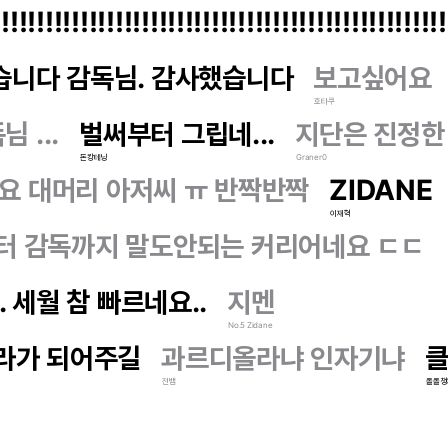
!!!!!!!!!!!!!!!!!!!!!!!!!!!!!!!!!!!!!!!!!!!!!!!!!!
습니다 감독님. 감사했습니다
보고싶어요
호타쿠
 ...
벌써부터 그립네...
지단은 진정한
돈캉테닝
Graner0
가요 대머리 아저씨 ㅠ 반짝반짝
ZIDANE
이재혁
터 감독까지 말도안되는 커리어네요 ㄷㄷ
 세월 참 빠르네요..
지멘
No.5 Zidane
라가 되어주길
과르디올라냐 인자기냐
클
전뱀
올올챙