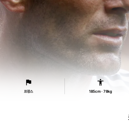
flag
accessibility
프랑스
185cm · 78kg