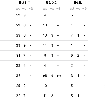
국내리그
유럽대회
국내컵
출장
득점
도움
출장
득점
도움
출장
득점
도움
e
29
9
-
4
-
5
-
e
29
6
-
10
-
1
-
e
e
33
6
-
10
3
-
7
1
-
e
33
9
-
14
3
-
1
-
e
31
7
-
9
3
-
9
2
-
e
33
6
-
4
-
2
-
e
e
32
4
-
(6)
()
(-)
3
1
-
25
2
-
10
-
5
-
32
7
-
11
3
-
5
1
-