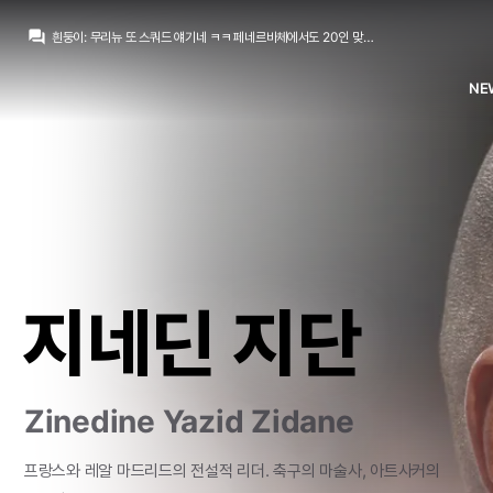
닥터 둠
:
박스 오피스 기록 뒤져보는데 어떻게 2016년 슈퍼히어로 영화들에는 갓과 JOAT 함께 있는지...
question_answer
흰둥이
:
무리뉴 또 스쿼드 얘기네 ㅋㅋ 페네르바체에서도 20인 맞춘다니 성격 못버림
뉴스봇
:
MARCA) 무리뉴, 20인 스쿼드 구상
마르코 로이스
:
어... 이거 어디서 많이 보던...
NE
마르코 로이스
:
[오피셜 성명문] FIFA: 현재 우리를 음해하는 세력이 있다
챔스3연패
:
에스피면 귈공미도 괜찮겠군요
챔스3연패
:
바페가 경합을 피해서 벨링엄 공미가 더 효율적이긴한데
모하니
:
인스타 케밥단들은 벨링엄 베실바 3선에 귈공미 미는중
no6Redondo
:
귈러 몸빵이 베실바만큼만 되도
마르코 로이스
:
귈러 뭔가 나중에 수염 기를거 같은 느낌
닥터 둠
:
박스 오피스 기록 뒤져보는데 어떻게 2016년 슈퍼히어로 영화들에는 갓과 JOAT 함께 있는지...
지네딘 지단
Zinedine Yazid Zidane
프랑스와
레알
마드리드의
전설적
리더.
축구의
마술사,
아트사커의