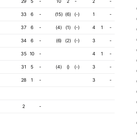
29
5
-
10
2
-
2
-
33
6
-
(15)
(6)
(-)
1
-
37
6
-
(4)
(1)
(-)
4
1
-
34
6
-
(6)
(2)
(-)
3
-
35
10
-
4
1
-
31
5
-
(4)
()
(-)
3
-
28
1
-
3
-
2
-