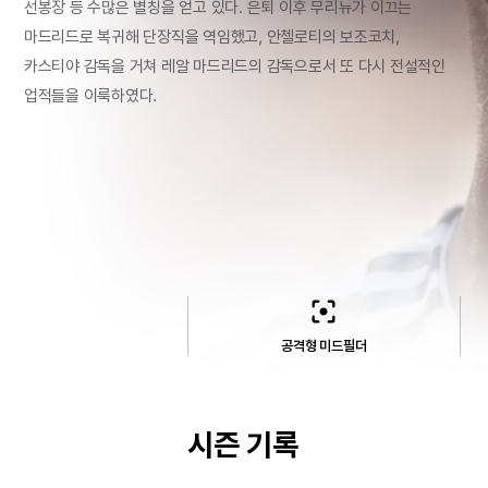
선봉장
등
수많은
별칭을
얻고
있다.
은퇴
이후
무리뉴가
이끄는
마드리드로
복귀해
단장직을
역임했고,
안첼로티의
보조코치,
카스티야
감독을
거쳐
레알
마드리드의
감독으로서
또
다시
전설적인
업적들을
이룩하였다.
filter_center_focus
공격형 미드필더
시즌 기록