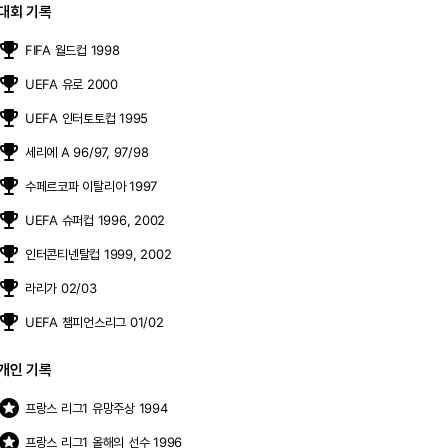
대회 기록
moji_events
FIFA 월드컵 1998
moji_events
UEFA 유로 2000
moji_events
UEFA 인터토토컵 1995
moji_events
세리에 A 96/97, 97/98
moji_events
수페르코파 이탈리아 1997
moji_events
UEFA 슈퍼컵 1996, 2002
moji_events
인터콘티넨탈컵 1999, 2002
moji_events
라리가 02/03
moji_events
UEFA 챔피언스리그 01/02
개인 기록
stars
프랑스 리그1 유망주상 1994
stars
프랑스 리그1 올해의 선수 1996