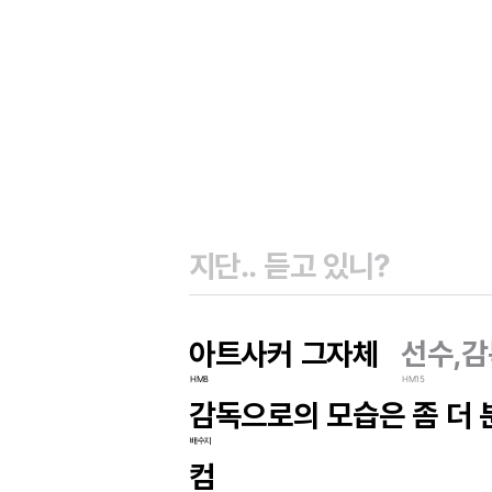
아트사커 그자체
선수,감
HM8
HM15
감독으로의 모습은 좀 더 
배수지
컴