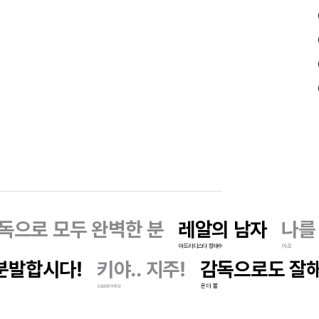
독으로 모두 완벽한 분
레알의 남자
나를
마드리디스타 정태수
마코
분발합시다!
키야.. 지주!
감독으로도 잘해
casemiro
온 더 볼