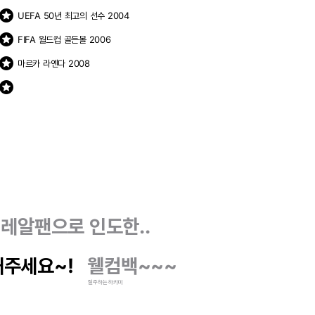
stars
UEFA 50년 최고의 선수 2004
stars
FIFA 월드컵 골든볼 2006
stars
마르카 라옌다 2008
stars
 레알팬으로 인도한..
주세요~!
웰컴백~~~
질주하는 하키미