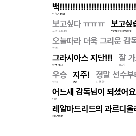
백!!!!!!!!!!!!!!!!!!!!!!!!!!!!!!
덕축♡나바스
보고싶다 ㅠㅠㅠ
보고싶
프란시스코다리
VamosHalaMadrid
오늘따라 더욱 그리운 감독님
아이린
그라시아스 지단!!!
잘 
타키나르디
크교수
우승
지주!
정말 선수부
벤총무
탄탄
好 豚 神
어느새 감독님이 되셨어요.
태연
레알마드리드의 과르디올
Kai Aimar