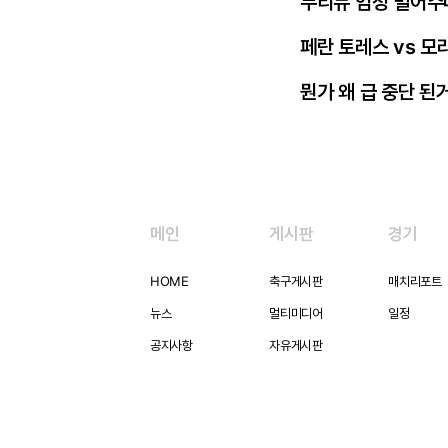
무리뉴 엄청 밀어주
페란 토레스 vs 모
뭔가 왜 급 중단 된
메인
게시판
경기
HOME
축구게시판
매치리포트
뉴스
멀티미디어
일정
공지사항
자유게시판