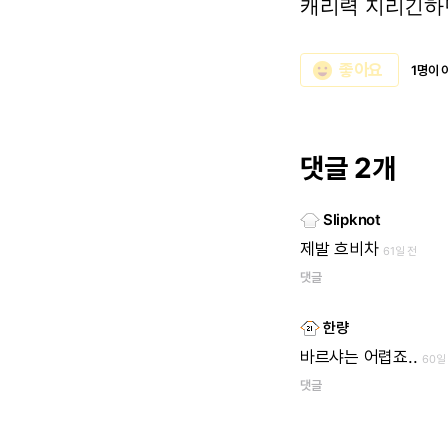
캐리력
지리긴하
emoji_emotions
좋아요
1명이 
댓글 2개
Slipknot
제발
흐비차
61일 전
댓글
한량
바르샤는
어렵죠..
60일
댓글