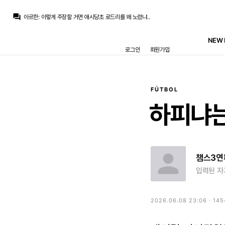
토티
:
m.realmania.net/board/view.php?id=news&no=10856 이 길로 영영 못 돌아올거 같은 선수
question_answer
아르한
:
이렇게 주장할 거면 애시당초 로드리를 왜 노렸냐..
아르한
:
로드리 터졌으면 딜없다 -> 우리팀 미들은 충분하다고 주장함
아르한
:
애초에 그것부터가 웃긴 일이죠
NEW 
닥터 둠
:
Variety) 시크릿 워즈 다음 영화는 엑스맨
로그인
회원가입
닥터 둠
:
???: 여보세요? 프랭크 삼촌, 죽이고 싶은 사람이 한 명 있는데요
마르코 로이스
:
피터야 넌 젠다야가 딱이야
마르코 로이스
:
진그레이와 피터 연애전선 밀던 사람들 오열 ㅋㅋ
닥터 둠
:
어둠데 티져 활약>폭스 엑스맨 전체 활약
M.Salgado
:
근데 사이클롭스 실사에선 멋지고 듬직하던 적이 없던거같음
FÚTBOL
토티
:
m.realmania.net/board/view.php?id=news&no=10856 이 길로 영영 못 돌아올거 같은 선수
하피냐
챔스3연
입력된 자
2026.06.08 23:06 · 14