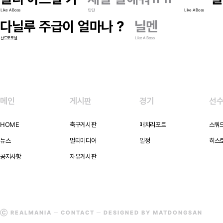
Like A Boss
탄탄
Like A Boss
다닐루 주급이 얼마나 ?
닐멘
산드로로셀
Like A Boss
메인
게시판
경기
선
HOME
축구게시판
매치리포트
스쿼
뉴스
멀티미디어
일정
히스
공지사항
자유게시판
Ⓒ REALMANIA ─
CONTACT
─ DESIGNED BY MATDONGSAN