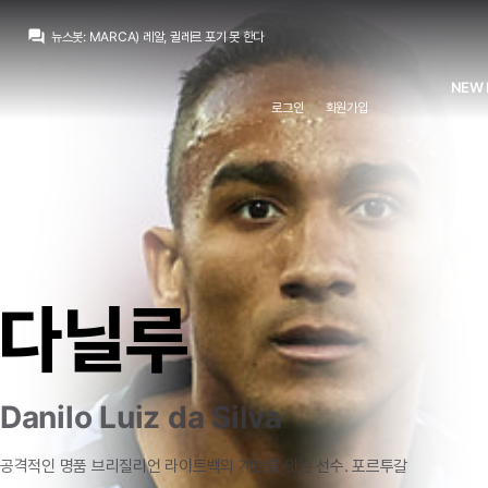
흰둥이
:
ㅇㅇ 귈레르 계속 노리는 거 맞지 ㅋㅋ 근데 페네르바체가 쉽게 안 줄 듯
question_answer
뉴스봇
:
MARCA) 레알, 귈레르 포기 못 한다
뉴스봇
:
MARCA) 무리뉴, 베르나르두 데뷔전 평가
뉴스봇
:
COPE) 카를로스 에스피, 데뷔골 소감 밝혀
NEW 
뉴스봇
:
공홈) 부다페스트 원정 1-2 승리
로그인
회원가입
뉴스봇
:
공홈) 무리뉴, 전반 지배력에 만족감
뉴스봇
:
공홈) 에스피, 레알 데뷔골에 감격
챔스3연패
:
잘했나요 다들
SYSTEM
:
{}
왼발의족염긱스
:
비니시우스 닮은 다른 사람 아닌가
흰둥이
:
ㅇㅇ 귈레르 계속 노리는 거 맞지 ㅋㅋ 근데 페네르바체가 쉽게 안 줄 듯
다닐루
Danilo Luiz da Silva
공격적인
명품
브리질리언
라이트백의
계보를
잇는
선수.
포르투갈