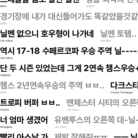
배수지
카시프리
경기장에 내가 대신들어가도 똑같았을것같
형제마
닐멘 없으니 호우형이 나가네
닐멘 토템..
Like A Boss
레알의정의
역시 17-18 수페르코파 우승 주역 닐----
Like A Boss
단 두 시즌 있었는데 그게 2연속 챔스우
지네딘지단
챔스 2년연속우승의 주역 ㅂㅂ..
다크스
달과자
Chance The Rapper
트로피 버퍼 ㅂㅂ..
맨체스터 시티의 오른
Ferdow
Like A Boss
너 엄마 생겼어
유벤투스의 오른쪽 대-닐
M.Salgado
Like A Boss
빨리 아스날 가
제발 잘해줘ㅠㅠ
ㅡㅡ 