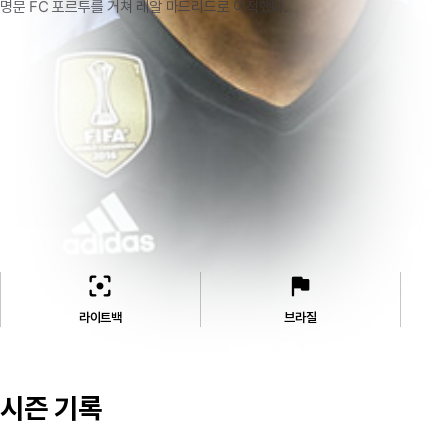
명문
FC
포르투를
거쳐
레알
마드리드로
이적했다.
filter_center_focus
flag
라이트백
브라질
시즌 기록