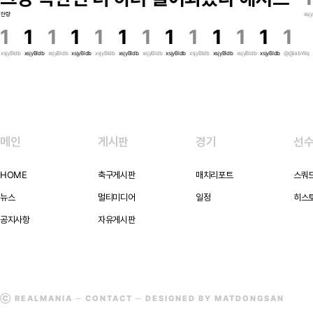
한량
xsj
1
1
1
1
1
1
1
1
1
1
1
1
1
xsjyBldb
xsjyBldb
xsjyBldb
xsjyBldb
xsjyBldb
xsjyBldb
xsjyBldb
xsjyBldb
xsjyBldb
xsjyBldb
xsjyBldb
xsjyBldb
@@iabWq
메인
게시판
경기
선
HOME
축구게시판
매치리포트
스쿼
뉴스
멀티미디어
일정
히스
공지사항
자유게시판
Ⓒ REALMANIA ─
CONTACT
─ DESIGNED BY MATDONGSAN