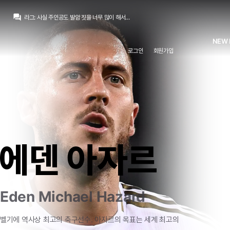
라그
:
괜히 활 쏘고, 노래 듣고 싶다고 난리치고
question_answer
라그
:
사실 주인공도 발암 짓을 너무 많이 해서...
닥터 둠
:
/chat_images/20260808_235419_6a77431bc5adc.jpg 내년은 이름 있는 스튜디오 라인업만 해도 이정도
TheWeeknd
:
27도 아닌 28년 라인업..ㄷㄷ
NEW 
닥터 둠
:
정보: 고증오류라는 말을 표준어로 만들어준 게임이 콜옵: 모던 워페어 2
로그인
회원가입
Pio
:
틸타가 너무 맥없이 죽어서
닥터 둠
:
/chat_images/20260808_234505_6a7740f10eeae.jpg 28년 영화 라인업
닥터 둠
:
호제던 실사 영화는 왜 나오는겨...
닥터 둠
:
내년 4월에 젤다의 전설 영화 있고...
마르코 로이스
:
에이션트원은 여자로 변경되면서 좀 더 깊이가 있어졌죠 뭔가 진짜 도사 느낌이 많이 났음
라그
:
괜히 활 쏘고, 노래 듣고 싶다고 난리치고
에덴 아자르
Eden Michael Hazard
벨기에
역사상
최고의
축구선수.
아자르의
목표는
세계
최고의