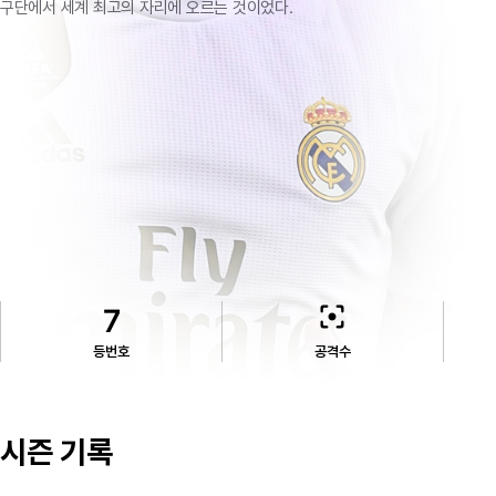
구단에서
세계
최고의
자리에
오르는
것이었다.
filter_center_focus
7
등번호
공격수
시즌 기록