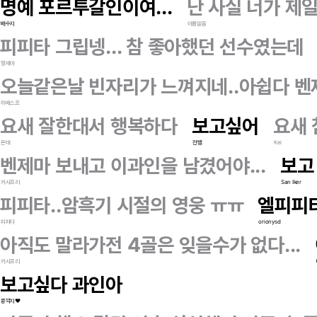
명예 포르투갈인이여...
난 사실 너가 제일
배수지
이름없음
피피타 그립넹... 참 좋아했던 선수였는데
형제마
오늘같은날 빈자리가 느껴지네..아쉽다 벤
하메스코
요새 잘한대서 행복하다
보고싶어
요새 
온태
전뱀
Kei
벤제마 보내고 이과인을 남겼어야...
보고 
카시프리
San Iker
피피타..암흑기 시절의 영웅 ㅠㅠ
엘피피
피피타
orionysd
아직도 말라가전 4골은 잊을수가 없다...
카시프리
보고싶다 과인아
콩깍지♥