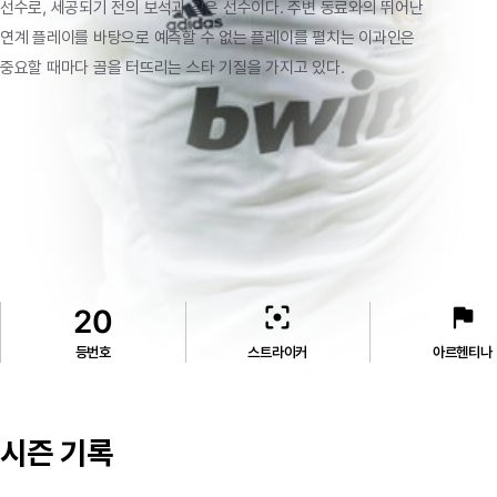
선수로,
세공되기
전의
보석과
같은
선수이다.
주변
동료와의
뛰어난
연계
플레이를
바탕으로
예측할
수
없는
플레이를
펼치는
이과인은
중요할
때마다
골을
터뜨리는
스타
기질을
가지고
있다.
filter_center_focus
flag
20
등번호
스트라이커
아르헨티나
시즌 기록