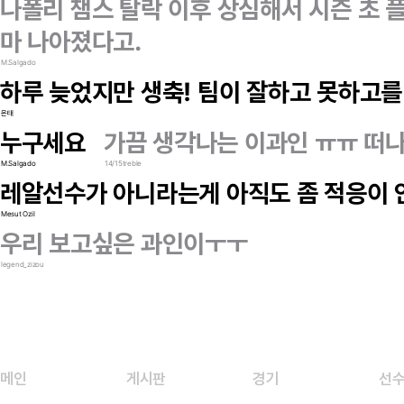
나폴리 챔스 탈락 이후 상심해서 시즌 초
마 나아졌다고.
M.Salgado
하루 늦었지만 생축! 팀이 잘하고 못하고를
온태
누구세요
가끔 생각나는 이과인 ㅠㅠ 떠나
M.Salgado
14/15treble
레알선수가 아니라는게 아직도 좀 적응이
Mesut Ozil
우리 보고싶은 과인이ㅜㅜ
legend_zizou
메인
게시판
경기
선