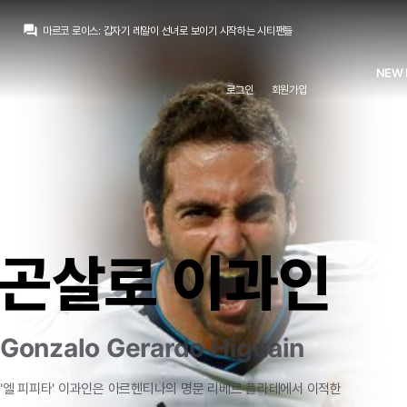
아르한
:
로우재킹을 다 당해보네..
question_answer
마르코 로이스
:
갑자기 레알이 선녀로 보이기 시작하는 시티팬들
마르코 로이스
:
ㅋㅋㅋㅋㅋㅋㅋㅋㅋㅋㅋㅋ
마르코 로이스
:
[데이비드 온스테인] 바르사 로드리 45m 제안함
NEW 
토티
:
m.realmania.net/board/view.php?id=news&no=10856 이 길로 영영 못 돌아올거 같은 선수
로그인
회원가입
아르한
:
이렇게 주장할 거면 애시당초 로드리를 왜 노렸냐..
아르한
:
로드리 터졌으면 딜없다 -> 우리팀 미들은 충분하다고 주장함
아르한
:
애초에 그것부터가 웃긴 일이죠
닥터 둠
:
Variety) 시크릿 워즈 다음 영화는 엑스맨
닥터 둠
:
???: 여보세요? 프랭크 삼촌, 죽이고 싶은 사람이 한 명 있는데요
아르한
:
로우재킹을 다 당해보네..
곤살로 이과인
Gonzalo Gerardo Higuain
'엘
피피타'
이과인은
아르헨티나의
명문
리베르
플라테에서
이적한