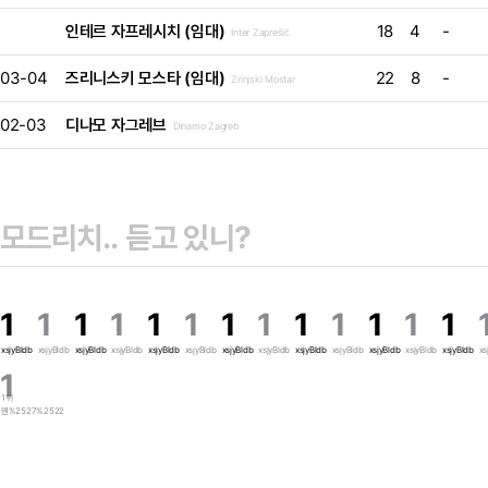
인테르 자프레시치 (임대)
18
4
-
Inter Zaprešić
03-04
즈리니스키 모스타 (임대)
22
8
-
Zrinjski Mostar
02-03
디나모 자그레브
Dinamo Zagreb
1
1
1
1
1
1
1
1
1
1
1
1
1
xsjyBldb
xsjyBldb
xsjyBldb
xsjyBldb
xsjyBldb
xsjyBldb
xsjyBldb
xsjyBldb
xsjyBldb
xsjyBldb
xsjyBldb
xsjyBldb
xsjyBldb
xs
1
1위
웬%2527%2522