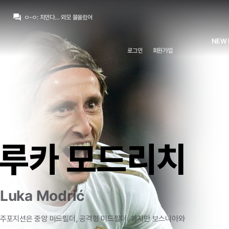
챔스3연패
:
와 ㄷㄷ 마지막 컷백 내주는거까지
question_answer
ㅇ-ㅇ
:
치인다… 외모 물올랐어
ㅇ-ㅇ
:
m.fmkorea.com/index.php?mid=football_world&category=233499071&document_srl=10190273886
뉴스봇
:
The Athletic) 축구 최악의 이적 논란 톱10
NEW 
닥터 둠
:
농담 중에 놀란이 어벤져스 찍으면 마크 러팔로가 몸무게 200킬로 넘을때까지 영화 안 찍을거라고...
로그인
회원가입
닥터 둠
:
m.fmkorea.com/best/10189536467
떼오
:
풀컨디션이면 기대되긴함
떼오
:
무리뉴 얘기로는 베실바 신체상태 낮은 상태로 출전한거라던데
떼오
:
갈릴 수 밖에 없는듯..
닥터 둠
:
기자: 브뉴데 쿠키 영상에 대해서 알고 있는 것 있습니까? / 가필드: 몰루?
챔스3연패
:
와 ㄷㄷ 마지막 컷백 내주는거까지
루카 모드리치
Luka Modrić
주포지션은
중앙
미드필더,
공격형
미드필더.
하지만
보스니아와