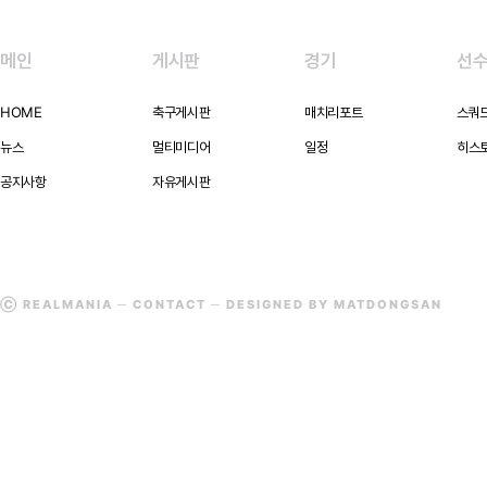
메인
게시판
경기
선
HOME
축구게시판
매치리포트
스쿼
뉴스
멀티미디어
일정
히스
공지사항
자유게시판
Ⓒ REALMANIA ─
CONTACT
─ DESIGNED BY MATDONGSAN