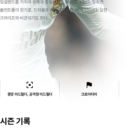
잉글랜드를
거치며
왼쪽과
중앙에서도
뛴
경험이
있다.
정확한
볼컨트롤이
장기로,
드리블과
패스에도
능한
테크니션이다.
요한
크라이프와
비견되기도
한다.
filter_center_focus
flag
중앙 미드필더, 공격형 미드필더
크로아티아
시즌 기록