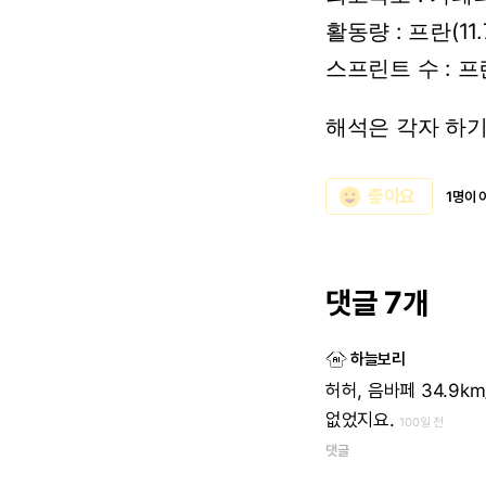
활동량
:
프란(11.
스프린트
수
:
프란
해석은
각자
하
emoji_emotions
좋아요
1명이 
댓글 7개
하늘보리
허허,
음바페
34.9k
없었지요.
100일 전
댓글