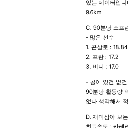
있는
데이터입니
9.6km
C.
90분당
스프
-
많은
선수
1.
곤살로
:
18.84
2.
프란
:
17.2
3.
비니
:
17.0
-
공이
있건
없건
90분당
활동량
없다
생각해서
D.
재미삼아
보
최고속도
:
카레라스