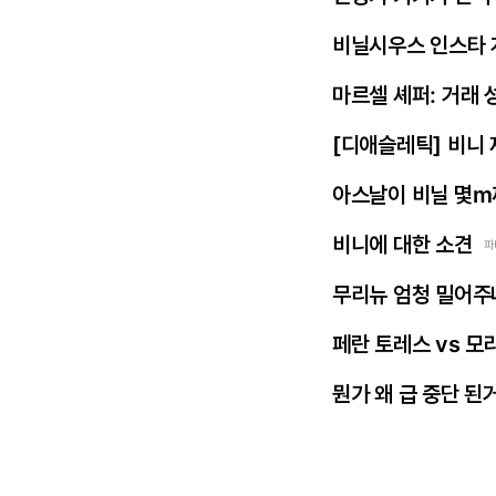
비닐시우스 인스타 
마르셀 셰퍼: 거래 
[디애슬레틱] 비니
아스날이 비닐 몇m
비니에 대한 소견
파
무리뉴 엄청 밀어주
페란 토레스 vs 모
뭔가 왜 급 중단 된