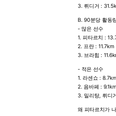
3.
뤼디거
:
31.5
B.
90분당
활동
-
많은
선수
1.
피타르치
:
13.
2.
프란
:
11.7km
3.
브라힘
:
11.6
-
적은
선수
1.
라센쇼
:
8.7k
2.
음바페
:
9.1k
3.
밀리탕,
뤼디
왜
피타르치가