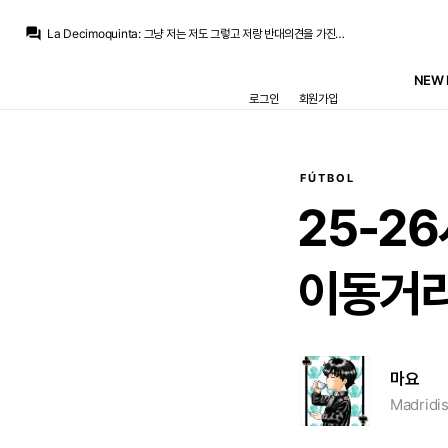
La Decimoquinta
:
기본적으로 그사람들이 상식적이라는 기본 전제 안에서 이야기를 합니다. 뭐 우스갯소리로 페레스 치매환자 드립으로 자주 까이기도 하지만 그건 그냥 웃자고 하는 이야기일테고
question_answer
La Decimoquinta
:
그냥 저는 저도 그렇고 저랑 반대의견을 가진 사람도 그렇고 페레스나 선수들도 그렇고
Galactico
:
아쉽긴하죠 가려운데 긁는 영입이라
베르스타펜
:
로드리 하나 땜에 레매도 오랜만에 뜨겁네요 ㅋㅋㅋ
NEW 
베르스타펜
:
솔직히 축구 이야기 다 떠나서 본인 의견과 대립하고 상대방도 설득 할 기미가 없으면 그냥 감정소비 밖에 안됩니다. 그냥 심플하게 생각하는 입장이 다르다 하고 결론 지으면 됩니다.
로그인
회원가입
Galactico
:
로드리가 오먄 베스트지만 안와도 이미 better이죠
La Decimoquinta
:
무릎 멀쩡한 선수를 페레스가 혼자 십자인대 다친적 있다고 우기는것도 아닌데
Galactico
:
페레즈가 솔직히 이번 이적 시장을 잘 해가고 있긴 하짆아요
La Decimoquinta
:
없는 부상기록을 페레스가 억지로 만들어낸것도 아니고
La Decimoquinta
:
그걸 왜 페레스가 만들어냈다고 생각하시는지가 이해가 안되니까 하는 이야기죠
FÚTBOL
La Decimoquinta
:
기본적으로 그사람들이 상식적이라는 기본 전제 안에서 이야기를 합니다. 뭐 우스갯소리로 페레스 치매환자 드립으로 자주 까이기도 하지만 그건 그냥 웃자고 하는 이야기일테고
25-2
이동거리
마요
Madridis