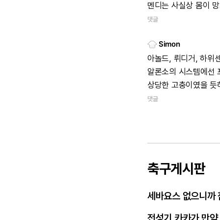
멘디는
사실상
몸이
망
댓글
Simon
아놀드,
뤼디거,
하위센
알론소의
시스템에선
상당한
고충이였을
듯
댓글
축구게시판
세바요스 없으니까 
전성기 카카가 만약