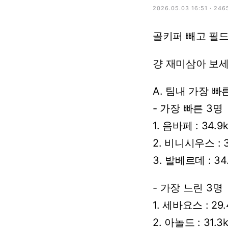
2026.05.03 16:51 · 246
골키퍼
빼고
필
걍
재미삼아
보세
A.
팀내
가장
빠
-
가장
빠른
3명
1.
음바페
:
34.9
2.
비니시우스
:
3
3.
발베르데
:
34
-
가장
느린
3명
1.
세바요스
:
29.
2.
아놀드
:
31.3