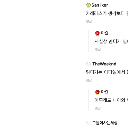
San Iker
카레라스가
생각보다
댓글
마요
사실상
멘디가
빌
댓글
TheWeeknd
뤼디거는
이피엘에서
댓글
마요
아무래도
나이와
댓글
그들이사는세상