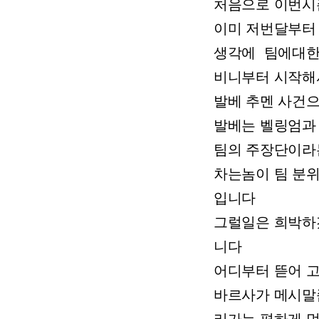
처음으로
이번시
이미
저번달부터
생각에
팀에대
비니부터
시작해
발베
추멘
사건
발베는
벨링엄과
팀의
주장단이라
차는놈이
팀
분
입니다
그럴일은
희박하
니다
어디부터
뜯어
바르사가
메시말