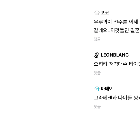
포코
우루과이
선수를
이제
같네요..이것들인
결혼
댓글
LEONBLANC
오히려
저점매수
타이
댓글
마테오
그라베센과
다이뜰
생
댓글