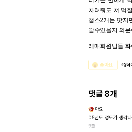
리가는
편하게
먹
차려줘도
쳐
먹
챔스2개는
땃지
딸수있을지
의문
레매회원님들
화
emoji_emotions
좋아요
2명이 
댓글 8개
마요
05년도
정도가
생각나
댓글