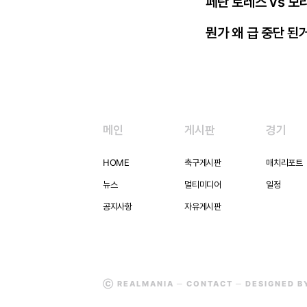
페란 토레스 vs 모
뭔가 왜 급 중단 된
메인
게시판
경기
HOME
축구게시판
매치리포트
뉴스
멀티미디어
일정
공지사항
자유게시판
Ⓒ REALMANIA ─
CONTACT
─ DESIGNED 