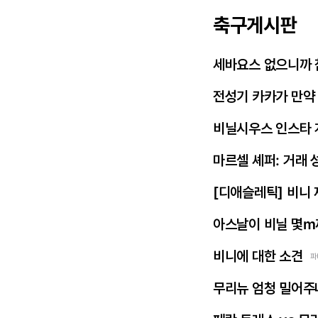
축구게시판
세바요스 없으니까 
전성기 카카가 만약
비닐시우스 인스타 
마르셀 셰퍼: 거래 
[디애슬레틱] 비니
아스날이 비닐 몇m
비니에 대한 소견
파
무리뉴 엄청 밀어주