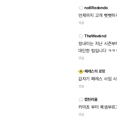
no6Redondo
언제까지
고개
뻣뻣하
댓글
TheWeeknd
정내미는
지난
시즌부
대단한
팀입니다
ㅋㅋ
댓글
페레스의 로망
갑자기
페레스
사임
시
댓글
캡틴라울
카마쵸
부터
룩셈부르
댓글