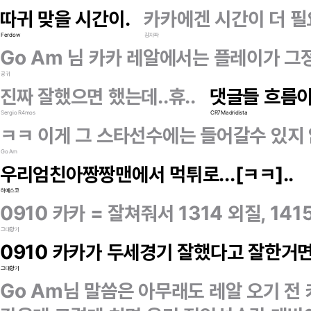
따귀 맞을 시간이.
카카에겐 시간이 더 필
Ferdow
김자파
Go Am 님 카카 레알에서는 플레이가 
공귀
진짜 잘했으면 했는데..휴..
댓글들 흐름
Sergio R4mos
CR7Madridista
ㅋㅋ 이게 그 스타선수에는 들어갈수 있지
Go Am
우리엄친아짱짱맨에서 먹튀로...[ㅋㅋ]..
하메스코
0910 카카 = 잘쳐줘서 1314 외질, 1
그대향기
0910 카카가 두세경기 잘했다고 잘한거
그대향기
Go Am님 말씀은 아무래도 레알 오기 전