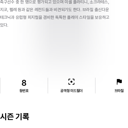
축구선수
중
한
명으로
평가되고
있으며
미셸
플라티니,
소크라테스,
지코,
펠레
등과
같은
레전드들과
비견되기도
한다.
브라질
출신다운
테크닉과
유럽형
피지컬을
겸비한
독특한
플레이
스타일을
보유하고
있다.
filter_center_focus
flag
8
등번호
공격형 미드필더
브라질
시즌 기록