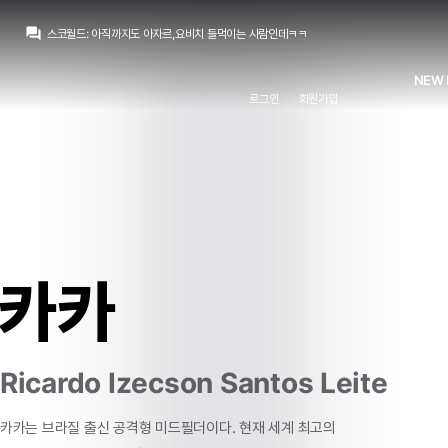
라그
:
이딴 얘기가 나오는거 자체가 웃긴거죠...
question_answer
스코월드
:
아직까지도 아자르,요비치 들먹이는 사람인데ㅋㅋ
라그
:
5. 레알과 로드리는 서로 이 사가에 대해서 진실을 숨기고 있음.
초금아
:
베실바야 감독이 하도 볶고 FA라 데리고왔다치는데...둠프리스도 20M이고
NEW 
마르코 로이스
:
그냥 처음부터 마음에 안들었다가 정배죠
로그인
회원가입
라그
:
일반적으로 보면 이 셋 중 하나여야 하는데 이러면 그냥 처음부터 까면 되는데
초금아
:
왜사 부상있는 선수를 30줄인데
초금아
:
그쵸 페레즈가 그런생각을 하는건 충분히 합리적이죠
라그
:
'로드리/맨시티 조건이 까다롭기 때문에 협상이 결렬되었다'
스코월드
:
30살,부상 이력 다수 -> 결국 이걸로 보는게 맞다 봅니다.
라그
:
이딴 얘기가 나오는거 자체가 웃긴거죠...
카카
Ricardo Izecson Santos Leite
카카는
브라질
출신
공격형
미드필더이다.
현재
세계
최고의