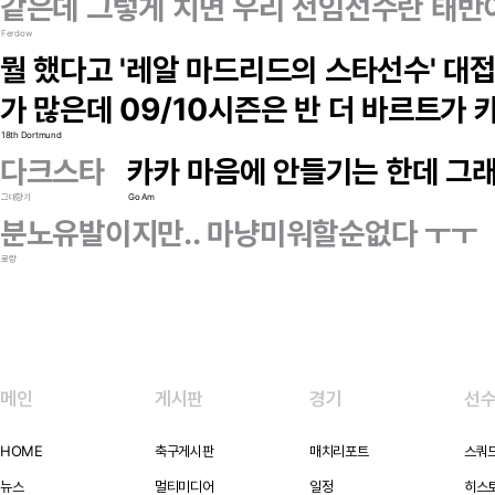
같은데 그렇게 치면 우리 전임선수란 태반
Ferdow
뭘 했다고 '레알 마드리드의 스타선수' 대
가 많은데 09/10시즌은 반 더 바르트가 
18th Dortmund
다크스타
카카 마음에 안들기는 한데 그래도
그대향기
Go Am
분노유발이지만.. 마냥미워할순없다 ㅜㅜ
로랑
메인
게시판
경기
선
HOME
축구게시판
매치리포트
스쿼
뉴스
멀티미디어
일정
히스