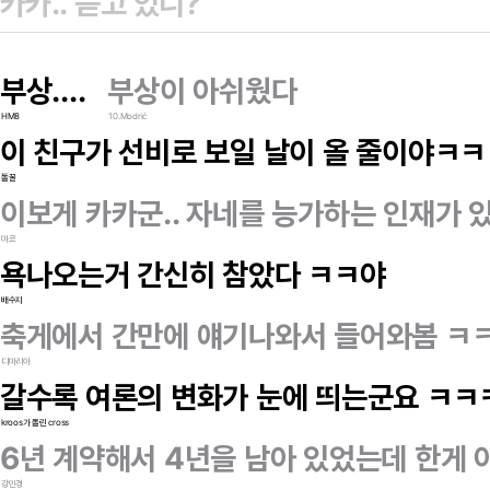
부상....
부상이 아쉬웠다
HM8
10.Modrić
이 친구가 선비로 보일 날이 올 줄이야ㅋ
돌꿀
이보게 카카군.. 자네를 능가하는 인재가 있
마코
욕나오는거 간신히 참았다 ㅋㅋ야
배수지
축게에서 간만에 얘기나와서 들어와봄 ㅋ
디마리아
갈수록 여론의 변화가 눈에 띄는군요 ㅋㅋ
kroos가 올린 cross
6년 계약해서 4년을 남아 있었는데 한게 아
강민경