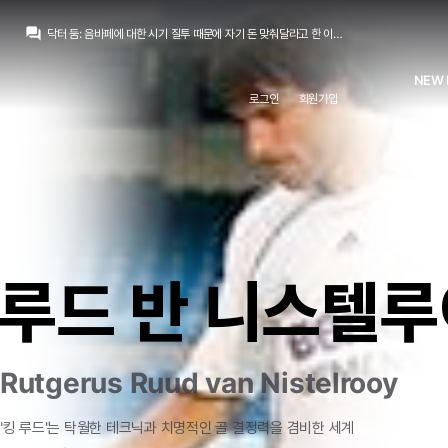
마르코 로이스
:
이제 재계약 했으니 마음을 다시 잡을지도요
question_answer
닥터 둠
:
음바페에 대한 시기 질투 때문에 자기 돈 맞춰달라고 한 이상 둘이 곱게 공존 못한다고 봅니다
스코월드
:
미겔 세라노) 무리뉴, 왼터백 영입 원함
San Iker
:
비니가 재계약을 해서 더 심해질 예정..
NEW 
닥터 둠
:
알코르타: 음바페가 온 이후로 문제는 자존심 싸움이었다. 나는 자존심이라는 걸 이해하지 못하고, 라커룸에서 그런 걸 경험해 본 적도 없지만, 현실은 두 선수 간의 호흡이 제대로 맞지 않는다는 것이다. 음바페는 한 시즌에 50골을 넣는 선수인데, 무리뉴 감독이 두 선수가 좋은 시너지를 낼 수 있도록 잘 이끌어내길 바란다. 비니시우스가 남는다면, 무리뉴 감독은 이전 감독들이 요구하지 못했던 것들을 그에게 요구할 것이다. 그는 이미 자신의 기대치를 분명히 밝혔을 것이다.
로그인
회원가입
닥터 둠
:
얼굴 위쪽만 가리면 70대 할아버지 같...
닥터 둠
:
/chat_images/20260808_173540_6a76ea5c10a77.jpg
뉴스봇
:
MARCA) 베르나르두 실바, 레알 데뷔전
뉴스봇
:
COPE) 로드리 바르사행, 플리크 승리 확정
닥터 둠
:
출전 50경기 47경기인데 5-4-1 2경기, 4-2-3-1 2경기, 나머지 전부 3-4-3
마르코 로이스
:
이제 재계약 했으니 마음을 다시 잡을지도요
루드 반 니스텔루
Rutgerus Ruud van Nistelrooy
'킹
루드'는
탁월한
테크닉과
치명적인
골
결정력을
겸비한
세계