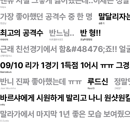
맨유 시절 그렇게 싫어했는데..이제는 정말
Mejia
가장 좋아했던 공격수 중 한 명
말달리자는
벤금님
송중기
최고의 공격수
반느님..
반 형!!
라데시마
마르셀로와엔조
호날두짱짱맨
근래 친선경기에서 함&#48476;죠!! 
선빵카질라스
09/10 리가 1경기 1득점 1어시 ㅠㅠ 그
Beelzebub
반니 진짜 좋아했는데 ㅠㅠ
루드신
정말
Jose Mourinho
Raul.G
고뢔알?
바르샤에게 시원하게 발리고 나니 원샷원킬
asky
말라가에서 마지막 1년 좋은 모습 보여줬으면
El Zurdo