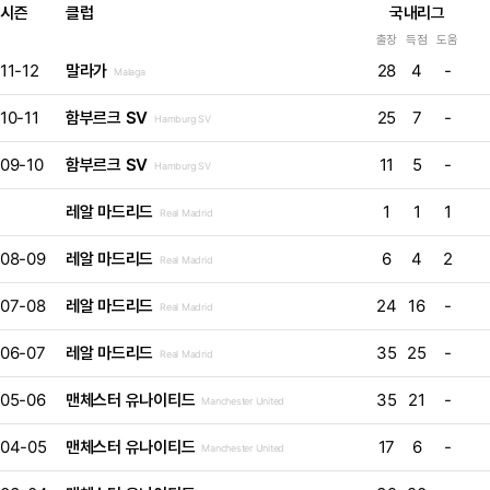
시즌
클럽
국내리그
출장
득점
도움
11-12
말라가
28
4
-
Malaga
10-11
함부르크 SV
25
7
-
Hamburg SV
09-10
함부르크 SV
11
5
-
Hamburg SV
레알 마드리드
1
1
1
Real Madrid
08-09
레알 마드리드
6
4
2
Real Madrid
07-08
레알 마드리드
24
16
-
Real Madrid
06-07
레알 마드리드
35
25
-
Real Madrid
05-06
맨체스터 유나이티드
35
21
-
Manchester United
04-05
맨체스터 유나이티드
17
6
-
Manchester United