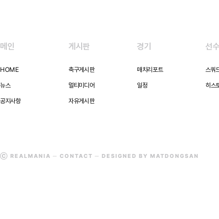
메인
게시판
경기
선
HOME
축구게시판
매치리포트
스쿼
뉴스
멀티미디어
일정
히스
공지사항
자유게시판
Ⓒ REALMANIA ─
CONTACT
─ DESIGNED BY MATDONGSAN