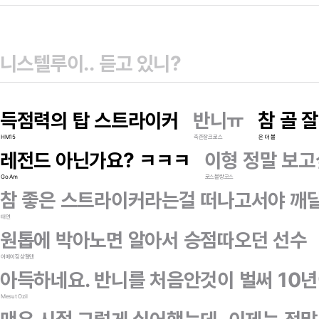
득점력의 탑 스트라이커
반니ㅠ
참 골 
HM15
축존잘크로스
온 더 볼
레전드 아닌가요? ㅋㅋㅋ
이형 정말 보고싶
Go Am
로스블랑코스
참 좋은 스트라이커라는걸 떠나고서야 깨달
태연
원톱에 박아노면 알아서 승점따오던 선수
어메이징상철맨
아득하네요. 반니를 처음안것이 벌써 10년이라
Mesut Ozil