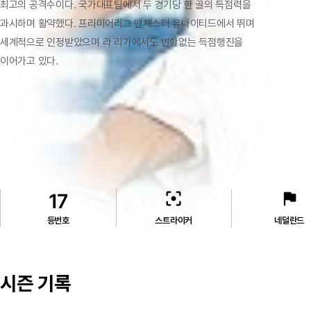
최고의
공격수이다.
국가대표팀에서
두
경기당
한
골의
득점력을
과시하며
활약했다.
프리미어리그
맨체스터
유나이티드에서
뛰며
세계적으로
인정받았으며
라
리가에서도
변함없는
득점행진을
이어가고
있다.
filter_center_focus
flag
17
등번호
스트라이커
네덜란드
시즌 기록