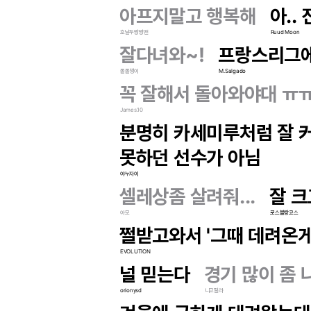
아프지말고 행복해
아..
호날두짱짱맨
Ruud Moon
잘다녀와~!
프랑스리그
올올챙이
M.Salgado
꼭 잘해서 돌아와야대 ㅠ
James.10
분명히 카세미루처럼 잘 
못하던 선수가 아님
야누자이
셀레상좀 살려줘...
잘 
아모
로스블랑코스
쩔받고와서 '그때 데려온게
EVOLUTION
널 믿는다
경기 많이 좀
orionysd
니고질라